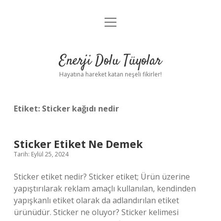
menüyü
Anasayfa
aç
Gizlilik Politikası
Enerji Dolu Tüyolar
Yasal Uyarı
Hayatına hareket katan neşeli fikirler!
Hakkımızda
Etiket:
Sticker kağıdı nedir
Sticker Etiket Ne Demek
Tarih: Eylül 25, 2024
Sticker etiket nedir? Sticker etiket; Ürün üzerine
yapıştırılarak reklam amaçlı kullanılan, kendinden
yapışkanlı etiket olarak da adlandırılan etiket
ürünüdür. Sticker ne oluyor? Sticker kelimesi