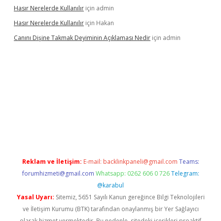
Hasır Nerelerde Kullanılır
için
admin
Hasır Nerelerde Kullanılır
için
Hakan
Canını Dişine Takmak Deyiminin Açıklaması Nedir
için
admin
ncel giriş
https://betexpergir.net/
Reklam ve İletişim:
E-mail:
backlinkpaneli@gmail.com
Teams:
forumhizmeti@gmail.com
Whatsapp: 0262 606 0 726
Telegram:
@karabul
Yasal Uyarı:
Sitemiz, 5651 Sayılı Kanun gereğince Bilgi Teknolojileri
ve İletişim Kurumu (BTK) tarafından onaylanmış bir Yer Sağlayıcı
olarak hizmet vermektedir. Bu nedenle, sitedeki içerikleri proaktif