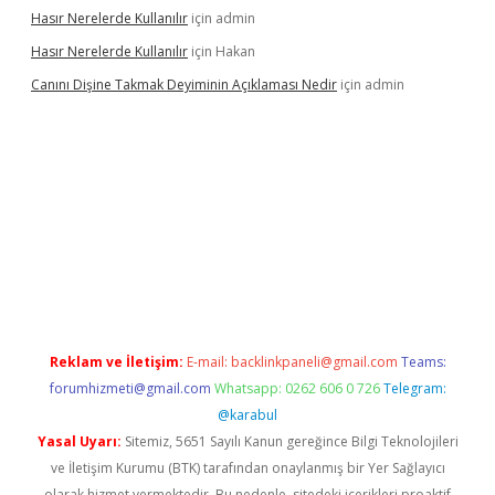
Hasır Nerelerde Kullanılır
için
admin
Hasır Nerelerde Kullanılır
için
Hakan
Canını Dişine Takmak Deyiminin Açıklaması Nedir
için
admin
üncel giriş
https://betexpergir.net/
Reklam ve İletişim:
E-mail:
backlinkpaneli@gmail.com
Teams:
forumhizmeti@gmail.com
Whatsapp: 0262 606 0 726
Telegram:
@karabul
Yasal Uyarı:
Sitemiz, 5651 Sayılı Kanun gereğince Bilgi Teknolojileri
ve İletişim Kurumu (BTK) tarafından onaylanmış bir Yer Sağlayıcı
olarak hizmet vermektedir. Bu nedenle, sitedeki içerikleri proaktif