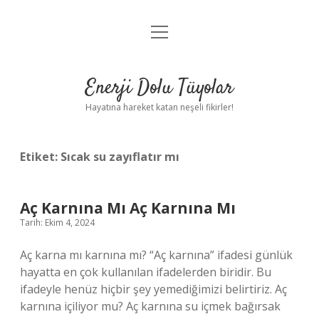
menüyü
Anasayfa
aç
Gizlilik Politikası
Enerji Dolu Tüyolar
Yasal Uyarı
Hayatına hareket katan neşeli fikirler!
Hakkımızda
Etiket:
Sıcak su zayıflatır mı
Aç Karnına Mı Aç Karnına Mı
Tarih: Ekim 4, 2024
Aç karna mı karnına mı? “Aç karnına” ifadesi günlük
hayatta en çok kullanılan ifadelerden biridir. Bu
ifadeyle henüz hiçbir şey yemediğimizi belirtiriz. Aç
karnına içiliyor mu? Aç karnına su içmek bağırsak