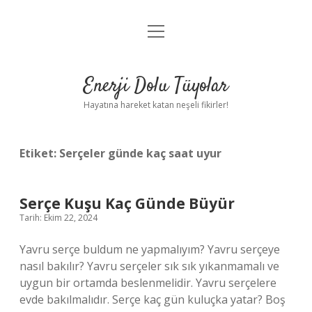
menüyü
Anasayfa
aç
Gizlilik Politikası
Enerji Dolu Tüyolar
Yasal Uyarı
Hayatına hareket katan neşeli fikirler!
Hakkımızda
Etiket:
Serçeler günde kaç saat uyur
Serçe Kuşu Kaç Günde Büyür
Tarih: Ekim 22, 2024
Yavru serçe buldum ne yapmalıyım? Yavru serçeye
nasıl bakılır? Yavru serçeler sık ​​sık yıkanmamalı ve
uygun bir ortamda beslenmelidir. Yavru serçelere
evde bakılmalıdır. Serçe kaç gün kuluçka yatar? Boş