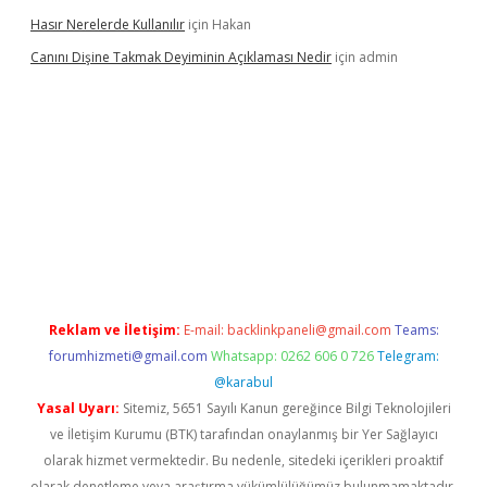
Hasır Nerelerde Kullanılır
için
Hakan
Canını Dişine Takmak Deyiminin Açıklaması Nedir
için
admin
per güncel giriş
https://betexpergir.net/
Reklam ve İletişim:
E-mail:
backlinkpaneli@gmail.com
Teams:
forumhizmeti@gmail.com
Whatsapp: 0262 606 0 726
Telegram:
@karabul
Yasal Uyarı:
Sitemiz, 5651 Sayılı Kanun gereğince Bilgi Teknolojileri
ve İletişim Kurumu (BTK) tarafından onaylanmış bir Yer Sağlayıcı
olarak hizmet vermektedir. Bu nedenle, sitedeki içerikleri proaktif
olarak denetleme veya araştırma yükümlülüğümüz bulunmamaktadır.