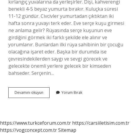
kırlangıç ​​yuvalarına da yerleşirler. Dişi, kahverengi
benekli 4-5 beyaz yumurta bırakır. Kuluçka süresi
11-12 gündür. Civcivler yumurtadan çıktıktan iki
hafta sonra yuvayı terk eder. Eve serçe kuşu girmesi
ne anlama gelir? Rüyasında serçe kuşunun eve
girdiğini görmek iki farklı şekilde ele alınır ve
yorumlanır. Bunlardan ilki rüya sahibinin bir çocuğu
olacağına işaret eder. Başka bir durumda ise
çevresindekilerden saygı ve sevgi görecek ve
gelecekte önemli yerlere gelecek bir kimseden
bahseder. Serçenin…
Serçe
Devamını okuyun
Yorum Bırak
Kuşu
Kaç
Günde
Büyür
https://www.turkceforum.com.tr
https://carsiiletisim.com.tr
https://vogconcept.com.tr
Sitemap