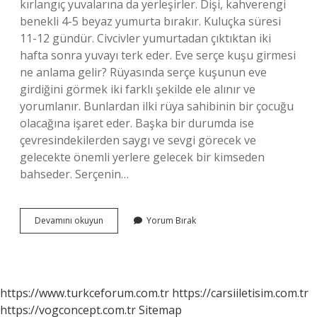
kırlangıç ​​yuvalarına da yerleşirler. Dişi, kahverengi
benekli 4-5 beyaz yumurta bırakır. Kuluçka süresi
11-12 gündür. Civcivler yumurtadan çıktıktan iki
hafta sonra yuvayı terk eder. Eve serçe kuşu girmesi
ne anlama gelir? Rüyasında serçe kuşunun eve
girdiğini görmek iki farklı şekilde ele alınır ve
yorumlanır. Bunlardan ilki rüya sahibinin bir çocuğu
olacağına işaret eder. Başka bir durumda ise
çevresindekilerden saygı ve sevgi görecek ve
gelecekte önemli yerlere gelecek bir kimseden
bahseder. Serçenin…
Serçe
Devamını okuyun
Yorum Bırak
Kuşu
Kaç
Günde
Büyür
https://www.turkceforum.com.tr
https://carsiiletisim.com.tr
https://vogconcept.com.tr
Sitemap