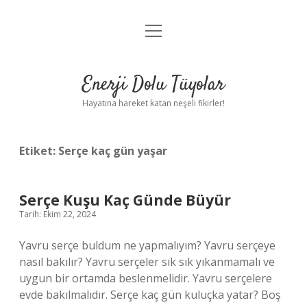
menüyü
Anasayfa
aç
Gizlilik Politikası
Enerji Dolu Tüyolar
Yasal Uyarı
Hayatına hareket katan neşeli fikirler!
Hakkımızda
Etiket:
Serçe kaç gün yaşar
Serçe Kuşu Kaç Günde Büyür
Tarih: Ekim 22, 2024
Yavru serçe buldum ne yapmalıyım? Yavru serçeye
nasıl bakılır? Yavru serçeler sık ​​sık yıkanmamalı ve
uygun bir ortamda beslenmelidir. Yavru serçelere
evde bakılmalıdır. Serçe kaç gün kuluçka yatar? Boş