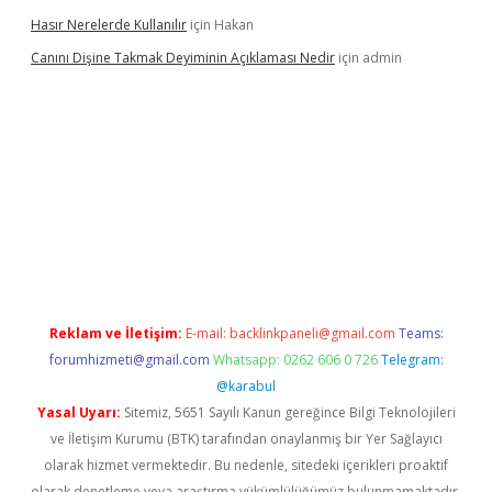
Hasır Nerelerde Kullanılır
için
Hakan
Canını Dişine Takmak Deyiminin Açıklaması Nedir
için
admin
üncel giriş
https://betexpergir.net/
Reklam ve İletişim:
E-mail:
backlinkpaneli@gmail.com
Teams:
forumhizmeti@gmail.com
Whatsapp: 0262 606 0 726
Telegram:
@karabul
Yasal Uyarı:
Sitemiz, 5651 Sayılı Kanun gereğince Bilgi Teknolojileri
ve İletişim Kurumu (BTK) tarafından onaylanmış bir Yer Sağlayıcı
olarak hizmet vermektedir. Bu nedenle, sitedeki içerikleri proaktif
olarak denetleme veya araştırma yükümlülüğümüz bulunmamaktadır.