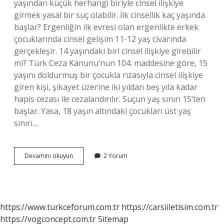
yaşından küçük herhangi biriyle cinsel ilişkiye
girmek yasal bir suç olabilir. İlk cinsellik kaç yaşında
başlar? Ergenliğin ilk evresi olan ergenlikte erkek
çocuklarında cinsel gelişim 11-12 yaş civarında
gerçekleşir. 14 yaşındaki biri cinsel ilişkiye girebilir
mi? Türk Ceza Kanunu’nun 104. maddesine göre, 15
yaşını doldurmuş bir çocukla rızasıyla cinsel ilişkiye
giren kişi, şikayet üzerine iki yıldan beş yıla kadar
hapis cezası ile cezalandırılır. Suçun yaş sınırı 15’ten
başlar. Yasa, 18 yaşın altındaki çocukları üst yaş
sınırı…
Ilk
Devamını okuyun
2 Yorum
Cinsel
Deneyim
Kaç
Yaşında
Olmalı
https://www.turkceforum.com.tr
https://carsiiletisim.com.tr
https://vogconcept.com.tr
Sitemap