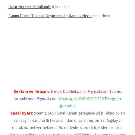
Hasır Nerelerde Kullanılır
için
Hakan
Canını Dişine Takmak Deyiminin Açıklaması Nedir
için
admin
üncel giriş
https://betexpergir.net/
Reklam ve İletişim:
E-mail:
backlinkpaneli@gmail.com
Teams:
forumhizmeti@gmail.com
Whatsapp: 0262 606 0 726
Telegram:
@karabul
Yasal Uyarı:
Sitemiz, 5651 Sayılı Kanun gereğince Bilgi Teknolojileri
ve İletişim Kurumu (BTK) tarafından onaylanmış bir Yer Sağlayıcı
olarak hizmet vermektedir. Bu nedenle, sitedeki içerikleri proaktif
olarak denetleme veya araştırma yükümlülüğümüz bulunmamaktadır.