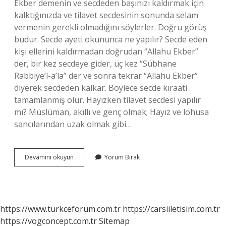
Ekber demenin ve secdeden başınızı kaldırmak için
kalktığınızda ve tilavet secdesinin sonunda selam
vermenin gerekli olmadığını söylerler. Doğru görüş
budur. Secde ayeti okununca ne yapılır? Secde eden
kişi ellerini kaldırmadan doğrudan “Allahu Ekber”
der, bir kez secdeye gider, üç kez “Sübhane
Rabbiye’l-a’la” der ve sonra tekrar “Allahu Ekber”
diyerek secdeden kalkar. Böylece secde kıraati
tamamlanmış olur. Hayızken tilavet secdesi yapılır
mı? Müslüman, akıllı ve genç olmak; Hayız ve lohusa
sancılarından uzak olmak gibi…
Secde
Devamını okuyun
Yorum Bırak
Ayeti
Abdestsiz
Okunur
Mu
https://www.turkceforum.com.tr
https://carsiiletisim.com.tr
https://vogconcept.com.tr
Sitemap