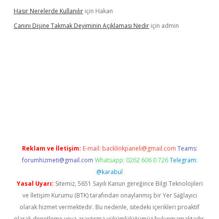
Hasır Nerelerde Kullanılır
için
Hakan
Canını Dişine Takmak Deyiminin Açıklaması Nedir
için
admin
r güncel giriş
https://betexpergir.net/
Reklam ve İletişim:
E-mail:
backlinkpaneli@gmail.com
Teams:
forumhizmeti@gmail.com
Whatsapp: 0262 606 0 726
Telegram:
@karabul
Yasal Uyarı:
Sitemiz, 5651 Sayılı Kanun gereğince Bilgi Teknolojileri
ve İletişim Kurumu (BTK) tarafından onaylanmış bir Yer Sağlayıcı
olarak hizmet vermektedir. Bu nedenle, sitedeki içerikleri proaktif
olarak denetleme veya araştırma yükümlülüğümüz bulunmamaktadır.