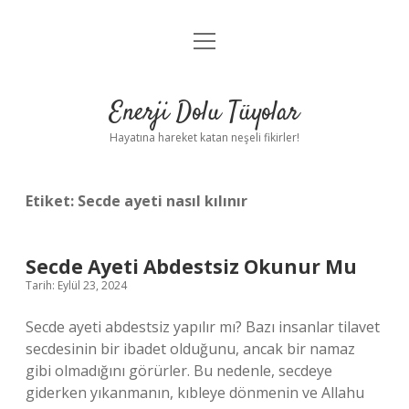
menüyü
Anasayfa
aç
Gizlilik Politikası
Enerji Dolu Tüyolar
Yasal Uyarı
Hayatına hareket katan neşeli fikirler!
Hakkımızda
Etiket:
Secde ayeti nasıl kılınır
Secde Ayeti Abdestsiz Okunur Mu
Tarih: Eylül 23, 2024
Secde ayeti abdestsiz yapılır mı? Bazı insanlar tilavet
secdesinin bir ibadet olduğunu, ancak bir namaz
gibi olmadığını görürler. Bu nedenle, secdeye
giderken yıkanmanın, kıbleye dönmenin ve Allahu