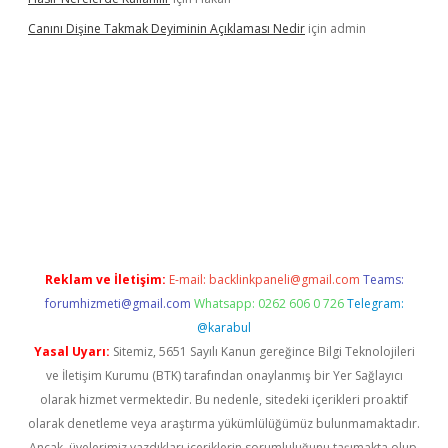
Canını Dişine Takmak Deyiminin Açıklaması Nedir
için
admin
etexper güncel giriş
https://betexpergir.net/
Reklam ve İletişim:
E-mail:
backlinkpaneli@gmail.com
Teams:
forumhizmeti@gmail.com
Whatsapp: 0262 606 0 726
Telegram:
@karabul
Yasal Uyarı:
Sitemiz, 5651 Sayılı Kanun gereğince Bilgi Teknolojileri
ve İletişim Kurumu (BTK) tarafından onaylanmış bir Yer Sağlayıcı
olarak hizmet vermektedir. Bu nedenle, sitedeki içerikleri proaktif
olarak denetleme veya araştırma yükümlülüğümüz bulunmamaktadır.
Ancak, üyelerimiz yazdıkları içeriklerin sorumluluğunu taşımakta olup,