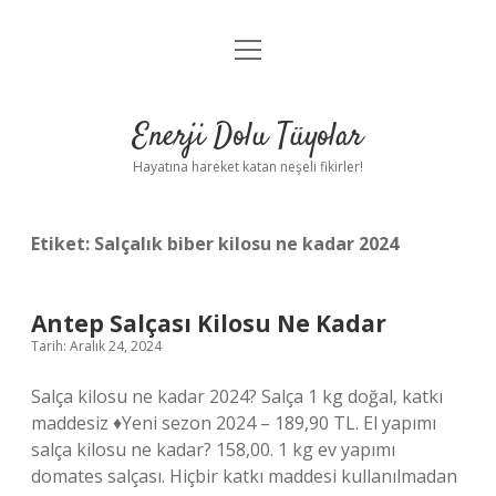
menüyü
Anasayfa
aç
Gizlilik Politikası
Enerji Dolu Tüyolar
Yasal Uyarı
Hayatına hareket katan neşeli fikirler!
Hakkımızda
Etiket:
Salçalık biber kilosu ne kadar 2024
Antep Salçası Kilosu Ne Kadar
Tarih: Aralık 24, 2024
Salça kilosu ne kadar 2024? Salça 1 kg doğal, katkı
maddesiz ♦️Yeni sezon 2024 – 189,90 TL. El yapımı
salça kilosu ne kadar? 158,00. 1 kg ev yapımı
domates salçası. Hiçbir katkı maddesi kullanılmadan