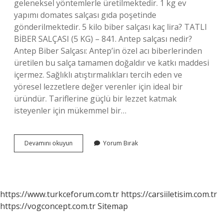
geleneksel yöntemlerle üretilmektedir. 1 kg ev
yapımı domates salçası gıda poşetinde
gönderilmektedir. 5 kilo biber salçası kaç lira? TATLI
BİBER SALÇASI (5 KG) – 841. Antep salçası nedir?
Antep Biber Salçası: Antep’in özel acı biberlerinden
üretilen bu salça tamamen doğaldır ve katkı maddesi
içermez. Sağlıklı atıştırmalıkları tercih eden ve
yöresel lezzetlere değer verenler için ideal bir
üründür. Tariflerine güçlü bir lezzet katmak
isteyenler için mükemmel bir…
Antep
Devamını okuyun
Yorum Bırak
Salçası
Kilosu
Ne
Kadar
https://www.turkceforum.com.tr
https://carsiiletisim.com.tr
https://vogconcept.com.tr
Sitemap