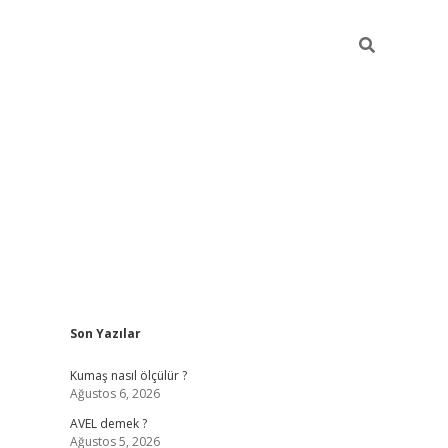
Sidebar
Son Yazılar
ilbet yeni giriş
betexper güncel gir
Kumaş nasıl ölçülür ?
Ağustos 6, 2026
AVEL demek ?
Ağustos 5, 2026