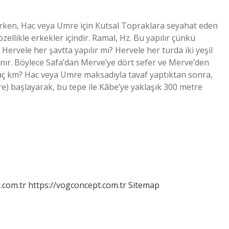
erken, Hac veya Umre için Kutsal Topraklara seyahat eden
ellikle erkekler içindir. Ramal, Hz. Bu yapılır çünkü
ervele her şavtta yapılır mı? Hervele her turda iki yeşil
anır. Böylece Safa’dan Merve’ye dört sefer ve Merve’den
ı kaç km? Hac veya Umre maksadıyla tavaf yaptıktan sonra,
e) başlayarak, bu tepe ile Kâbe’ye yaklaşık 300 metre
m.com.tr
https://vogconcept.com.tr
Sitemap