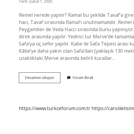
Tarih: Şubat 1, 2025
Remel nerede yapılır? Ramal bu şekilde Tavaf’a gir
hacı, Tavaf sırasında Ramal’ı unutmamalıdır. Remel öz
Peygamber de Veda Haccı sırasında bunu yapmıştır. H
direk arasında yapılır. Yedinci tur Merve’de tamaml
Safa’ya üç sefer yapılır. Kabe ile Safa Tepesi aras
Kâbe’ye daha yakın olan Safa’dan (yaklaşık 130 metr
uzaklıktaki Merve arasında belirli kurallar…
Hervele
Devamını okuyun
Yorum Bırak
Nerede
Yapılır
https://www.turkceforum.com.tr
https://carsiiletisi