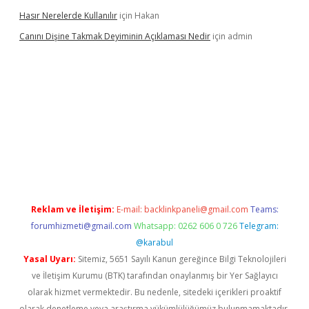
Hasır Nerelerde Kullanılır
için
Hakan
Canını Dişine Takmak Deyiminin Açıklaması Nedir
için
admin
üncel giriş
https://betexpergir.net/
Reklam ve İletişim:
E-mail:
backlinkpaneli@gmail.com
Teams:
forumhizmeti@gmail.com
Whatsapp: 0262 606 0 726
Telegram:
@karabul
Yasal Uyarı:
Sitemiz, 5651 Sayılı Kanun gereğince Bilgi Teknolojileri
ve İletişim Kurumu (BTK) tarafından onaylanmış bir Yer Sağlayıcı
olarak hizmet vermektedir. Bu nedenle, sitedeki içerikleri proaktif
olarak denetleme veya araştırma yükümlülüğümüz bulunmamaktadır.