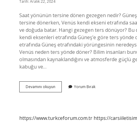
Tarih: Aralık 22, 2024
Saat yönünün tersine dönen gezegen nedir? Güneş
tersine dönerken, Venüs kendi ekseni etrafında sa
ve doğuda batar. Hangi gezegen ters dönüyor? Bu 
kendi eksenleri etrafında Güneş’e göre ters yönde d
etrafında Güneş etrafındaki yörüngesinin neredey
Venüs neden ters yönde döner? Bilim insanları bu
olmasından kaynaklandığını ve atmosferde güçlü ge
kabuğu ve…
Hangi
Devamını okuyun
Yorum Bırak
Gezegen
Saat
Yönünün
Tersine
Döner
https://www.turkceforum.com.tr
https://carsiiletisi