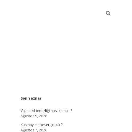
Sidebar
Son Yazılar
ilbet yeni giriş
betexper güncel gir
Vajina kıl temizliği nasıl olmalı ?
Ağustos 9, 2026
Kusmayı ne keser çocuk ?
Ağustos 7, 2026