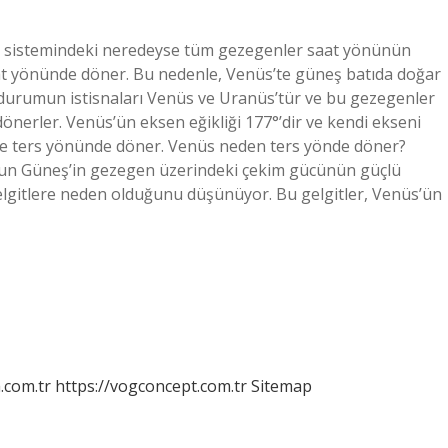
 sistemindeki neredeyse tüm gezegenler saat yönünün
at yönünde döner. Bu nedenle, Venüs’te güneş batıda doğar
durumun istisnaları Venüs ve Uranüs’tür ve bu gezegenler
önerler. Venüs’ün eksen eğikliği 177°’dir ve kendi ekseni
se ters yönünde döner. Venüs neden ters yönde döner?
nun Güneş’in gezegen üzerindeki çekim gücünün güçlü
lgitlere neden olduğunu düşünüyor. Bu gelgitler, Venüs’ün
m.com.tr
https://vogconcept.com.tr
Sitemap