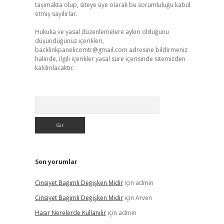
taşımakta olup, siteye üye olarak bu sorumluluğu kabul
etmiş sayılırlar.
Hukuka ve yasal düzenlemelere aykırı olduğunu
düşündüğünüz içerikleri,
backlinkpanelicomtr@gmail.com
adresine bildirmeniz
halinde, ilgili içerikler yasal süre içerisinde sitemizden
kaldırılacaktır.
Arama
Son yorumlar
Cinsiyet Bağımlı Değişken Midir
için
admin
Cinsiyet Bağımlı Değişken Midir
için
Arven
Hasır Nerelerde Kullanılır
için
admin