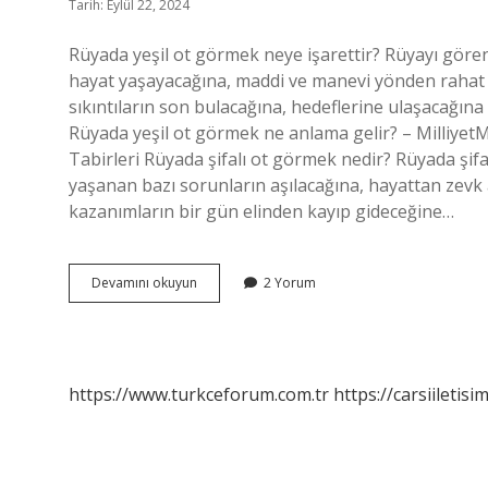
Tarih: Eylül 22, 2024
Rüyada yeşil ot görmek neye işarettir? Rüyayı gören k
hayat yaşayacağına, maddi ve manevi yönden rahat e
sıkıntıların son bulacağına, hedeflerine ulaşacağına 
Rüyada yeşil ot görmek ne anlama gelir? – MilliyetMi
Tabirleri Rüyada şifalı ot görmek nedir? Rüyada şifal
yaşanan bazı sorunların aşılacağına, hayattan zevk
kazanımların bir gün elinden kayıp gideceğine…
Rüyada
Devamını okuyun
2 Yorum
Ot
Görmek
Nedir
https://www.turkceforum.com.tr
https://carsiiletisi