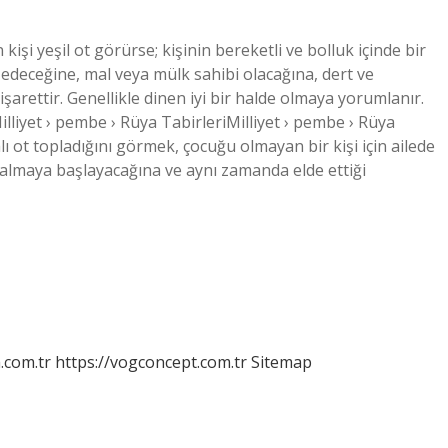
işi yeşil ot görürse; kişinin bereketli ve bolluk içinde bir
deceğine, mal veya mülk sahibi olacağına, dert ve
işarettir. Genellikle dinen iyi bir halde olmaya yorumlanır.
lliyet › pembe › Rüya TabirleriMilliyet › pembe › Rüya
ı ot topladığını görmek, çocuğu olmayan bir kişi için ailede
 almaya başlayacağına ve aynı zamanda elde ettiği
m.com.tr
https://vogconcept.com.tr
Sitemap