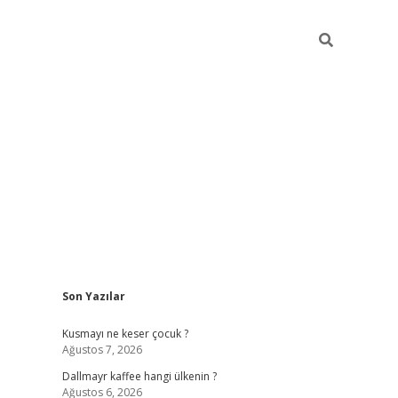
Sidebar
Son Yazılar
ilbet yeni giriş
betexper güncel gi
Kusmayı ne keser çocuk ?
Ağustos 7, 2026
Dallmayr kaffee hangi ülkenin ?
Ağustos 6, 2026