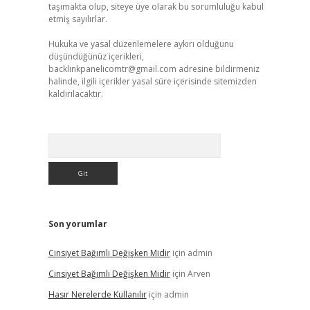
taşımakta olup, siteye üye olarak bu sorumluluğu kabul
etmiş sayılırlar.
Hukuka ve yasal düzenlemelere aykırı olduğunu
düşündüğünüz içerikleri,
backlinkpanelicomtr@gmail.com
adresine bildirmeniz
halinde, ilgili içerikler yasal süre içerisinde sitemizden
kaldırılacaktır.
Arama
Son yorumlar
Cinsiyet Bağımlı Değişken Midir
için
admin
Cinsiyet Bağımlı Değişken Midir
için
Arven
Hasır Nerelerde Kullanılır
için
admin