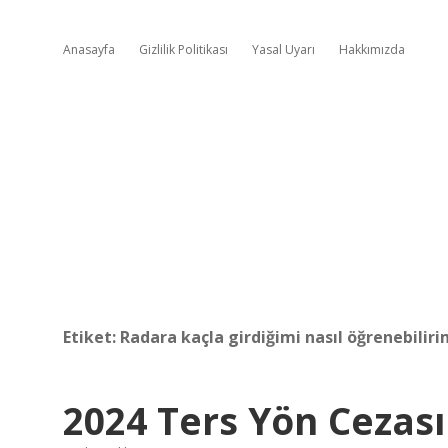
Anasayfa
Gizlilik Politikası
Yasal Uyarı
Hakkımızda
Etiket:
Radara kaçla girdiğimi nasıl öğrenebiliri
2024 Ters Yön Cezas