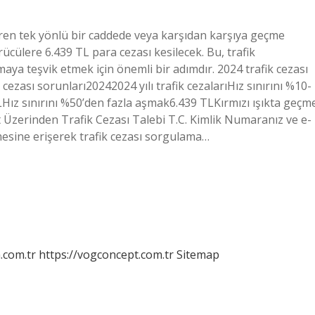
ren tek yönlü bir caddede veya karşıdan karşıya geçme
ücülere 6.439 TL para cezası kesilecek. Bu, trafik
maya teşvik etmek için önemli bir adımdır. 2024 trafik cezası
 cezası sorunları20242024 yılı trafik cezalarıHız sınırını %10-
ız sınırını %50’den fazla aşmak6.439 TLKırmızı ışıkta geçm
t Üzerinden Trafik Cezası Talebi T.C. Kimlik Numaranız ve e-
mesine erişerek trafik cezası sorgulama…
m.com.tr
https://vogconcept.com.tr
Sitemap