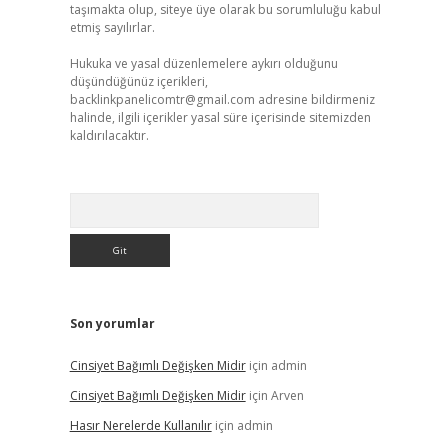
taşımakta olup, siteye üye olarak bu sorumluluğu kabul
etmiş sayılırlar.
Hukuka ve yasal düzenlemelere aykırı olduğunu
düşündüğünüz içerikleri,
backlinkpanelicomtr@gmail.com
adresine bildirmeniz
halinde, ilgili içerikler yasal süre içerisinde sitemizden
kaldırılacaktır.
Arama
Son yorumlar
Cinsiyet Bağımlı Değişken Midir
için
admin
Cinsiyet Bağımlı Değişken Midir
için
Arven
Hasır Nerelerde Kullanılır
için
admin