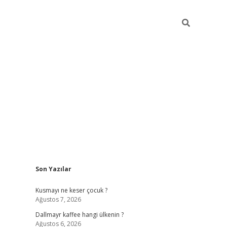
Sidebar
Son Yazılar
ilbet yeni giriş
betexper güncel gir
Kusmayı ne keser çocuk ?
Ağustos 7, 2026
Dallmayr kaffee hangi ülkenin ?
Ağustos 6, 2026