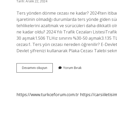
Tarih: Aralık 22, 2024
Ters yönden dönme cezası ne kadar? 2024’ten itiba
işaretinin olmadığı durumlarda ters yönde giden sür
tehlikelerini azaltmak ve sürücüleri daha dikkatli ol
ne kadar oldu? 2024 Yılı Trafik Cezaları ListesiTrafik
30 aşmak1.506 TLHız sınırını %30-50 aşmak3.135 TLH
cezası1. Ters yön cezası nereden öğrenilir? E-Devle
Devlet şifrenizi kullanarak Plaka Cezası Talebi sek
2024
Devamını okuyun
Yorum Bırak
Ters
Yön
Cezası
Ne
Kadar
https://www.turkceforum.com.tr
https://carsiiletisi