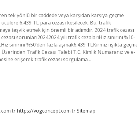
ren tek yönlü bir caddede veya karşıdan karşıya geçme
ücülere 6.439 TL para cezası kesilecek. Bu, trafik
maya teşvik etmek için önemli bir adımdır. 2024 trafik cezası
 cezası sorunları20242024 yılı trafik cezalarıHız sınırını %10-
ız sınırını %50’den fazla aşmak6.439 TLKırmızı ışıkta geçm
t Üzerinden Trafik Cezası Talebi T.C. Kimlik Numaranız ve e-
mesine erişerek trafik cezası sorgulama…
m.com.tr
https://vogconcept.com.tr
Sitemap