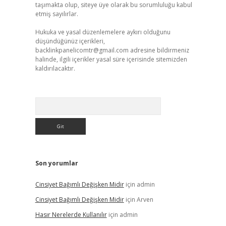
taşımakta olup, siteye üye olarak bu sorumluluğu kabul
etmiş sayılırlar.
Hukuka ve yasal düzenlemelere aykırı olduğunu
düşündüğünüz içerikleri,
backlinkpanelicomtr@gmail.com
adresine bildirmeniz
halinde, ilgili içerikler yasal süre içerisinde sitemizden
kaldırılacaktır.
Arama
Son yorumlar
Cinsiyet Bağımlı Değişken Midir
için
admin
Cinsiyet Bağımlı Değişken Midir
için
Arven
Hasır Nerelerde Kullanılır
için
admin