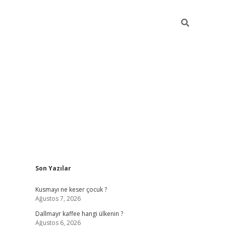
Sidebar
Son Yazılar
ilbet yeni giriş
betexper güncel
Kusmayı ne keser çocuk ?
Ağustos 7, 2026
Dallmayr kaffee hangi ülkenin ?
Ağustos 6, 2026