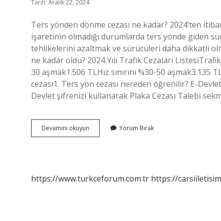
Tarih: Aralık 22, 2024
Ters yönden dönme cezası ne kadar? 2024’ten itiba
işaretinin olmadığı durumlarda ters yönde giden sür
tehlikelerini azaltmak ve sürücüleri daha dikkatli ol
ne kadar oldu? 2024 Yılı Trafik Cezaları ListesiTrafik
30 aşmak1.506 TLHız sınırını %30-50 aşmak3.135 TLH
cezası1. Ters yön cezası nereden öğrenilir? E-Devle
Devlet şifrenizi kullanarak Plaka Cezası Talebi sek
2024
Devamını okuyun
Yorum Bırak
Ters
Yön
Cezası
Ne
Kadar
https://www.turkceforum.com.tr
https://carsiiletisi