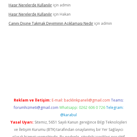
Hasır Nerelerde Kullanılır
için
admin
Hasır Nerelerde Kullanılır
için
Hakan
Canını Dişine Takmak Deyiminin Açıklaması Nedir
için
admin
üncel giriş
https://betexpergir.net/
Reklam ve İletişim:
E-mail:
backlinkpaneli@gmail.com
Teams:
forumhizmeti@gmail.com
Whatsapp: 0262 606 0 726
Telegram:
@karabul
Yasal Uyarı:
Sitemiz, 5651 Sayılı Kanun gereğince Bilgi Teknolojileri
ve İletişim Kurumu (BTK) tarafından onaylanmış bir Yer Sağlayıcı
olarak hizmet vermektedir. Bu nedenle, sitedeki içerikleri proaktif