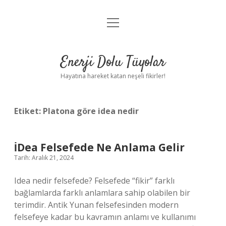
menüyü
Anasayfa
aç
Gizlilik Politikası
Enerji Dolu Tüyolar
Yasal Uyarı
Hayatına hareket katan neşeli fikirler!
Hakkımızda
Etiket:
Platona göre idea nedir
İDea Felsefede Ne Anlama Gelir
Tarih: Aralık 21, 2024
Idea nedir felsefede? Felsefede “fikir” farklı
bağlamlarda farklı anlamlara sahip olabilen bir
terimdir. Antik Yunan felsefesinden modern
felsefeye kadar bu kavramın anlamı ve kullanımı