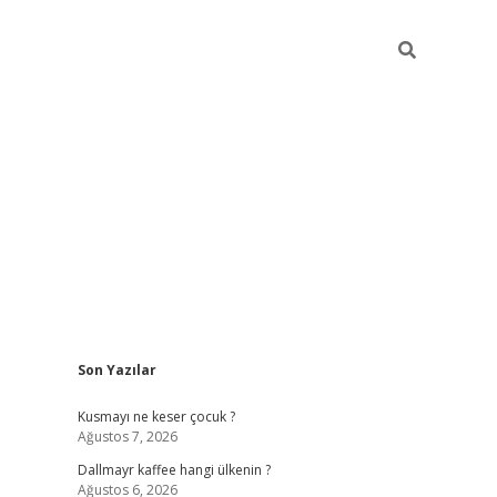
Sidebar
Son Yazılar
ilbet yeni giriş
betexper güncel gir
Kusmayı ne keser çocuk ?
Ağustos 7, 2026
Dallmayr kaffee hangi ülkenin ?
Ağustos 6, 2026