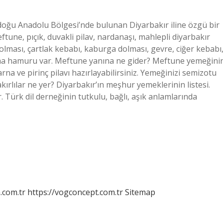
oğu Anadolu Bölgesi’nde bulunan Diyarbakır iline özgü bir
une, pıçık, duvakli pilav, nardanaşı, mahlepli diyarbakır
lması, çartlak kebabı, kaburga dolması, gevre, ciğer kebabı
 elma hamuru var. Meftune yanına ne gider? Meftune yemeğini
na ve pirinç pilavı hazırlayabilirsiniz. Yemeğinizi semizotu
akırlılar ne yer? Diyarbakır’ın meşhur yemeklerinin listesi.
 Türk dil derneğinin tutkulu, bağlı, aşık anlamlarında
m.com.tr
https://vogconcept.com.tr
Sitemap