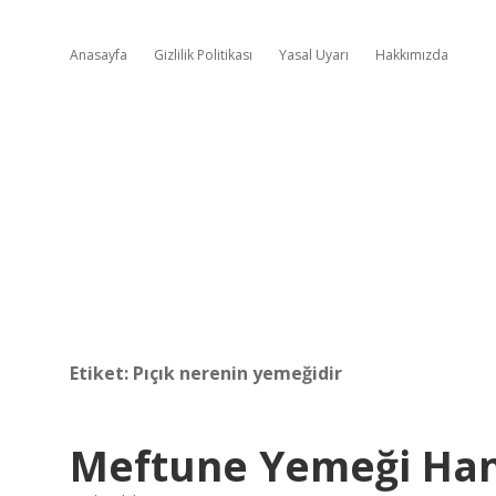
Anasayfa
Gizlilik Politikası
Yasal Uyarı
Hakkımızda
Etiket:
Pıçık nerenin yemeğidir
Meftune Yemeği Hang