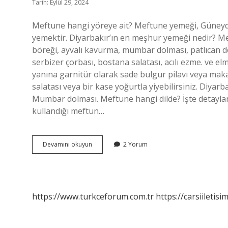
Tarih: Eylül 29, 2024
Meftune hangi yöreye ait? Meftune yemeği, Güneyd
yemektir. Diyarbakır’ın en meşhur yemeği nedir? Meft
böreği, ayvalı kavurma, mumbar dolması, patlıcan do
serbizer çorbası, bostana salatası, acılı ezme. ve
yanına garnitür olarak sade bulgur pilavı veya makar
salatası veya bir kase yoğurtla yiyebilirsiniz. Diyarb
Mumbar dolması. Meftune hangi dilde? İşte detaylar.
kullandığı meftun…
Meftune
Devamını okuyun
2 Yorum
Yemeği
Hangi
Ilimize
Ait
https://www.turkceforum.com.tr
https://carsiiletisi