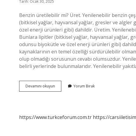
Tarih: Ocak 30, 2025
Benzin üretilebilir mi? Üret. Yenilenebilir benzin çeşi
(bitkisel yağlar, hayvansal yağlar, gresler ve algler 
özel enerji ürünleri gibi) dahildir. Üretim. Yenilenebi
Bunlara lipitler (bitkisel yağlar, hayvansal yağlar, gre
odunsu biyokütle ve özel enerji ürünleri gibi) dahi
kaynaklarının en temel özelliği sürdürülebilir olmam
olup olmadığı sorusunun cevabı olumsuzdur. Yenilen
belirli yerlerinde bulunmalarıdır. Yenilenebilir yakıt
Benzin
Devamını okuyun
Yorum Bırak
Yenilenebilir
Mi
https://www.turkceforum.com.tr
https://carsiiletisi