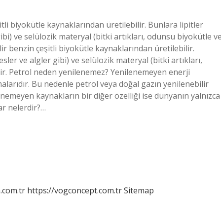
tli biyokütle kaynaklarından üretilebilir. Bunlara lipitler
gibi) ve selülozik materyal (bitki artıkları, odunsu biyokütle v
lir benzin çeşitli biyokütle kaynaklarından üretilebilir.
sler ve algler gibi) ve selülozik materyal (bitki artıkları,
ldir. Petrol neden yenilenemez? Yenilenemeyen enerji
alarıdır. Bu nedenle petrol veya doğal gazın yenilenebilir
emeyen kaynakların bir diğer özelliği ise dünyanın yalnızca
lar nelerdir?…
m.com.tr
https://vogconcept.com.tr
Sitemap