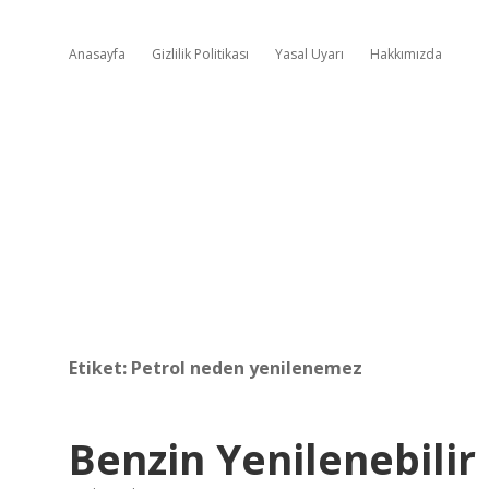
Anasayfa
Gizlilik Politikası
Yasal Uyarı
Hakkımızda
Etiket:
Petrol neden yenilenemez
Benzin Yenilenebilir