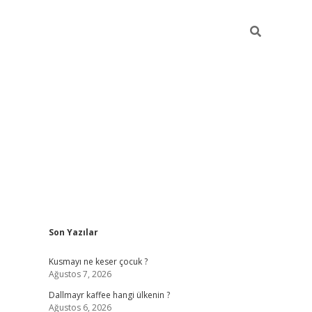
Sidebar
Son Yazılar
ilbet yeni giriş
betexper güncel giri
Kusmayı ne keser çocuk ?
Ağustos 7, 2026
Dallmayr kaffee hangi ülkenin ?
Ağustos 6, 2026