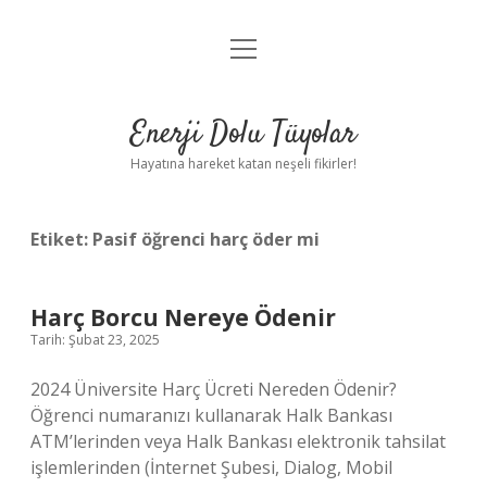
menüyü
Anasayfa
aç
Gizlilik Politikası
Enerji Dolu Tüyolar
Yasal Uyarı
Hayatına hareket katan neşeli fikirler!
Hakkımızda
Etiket:
Pasif öğrenci harç öder mi
Harç Borcu Nereye Ödenir
Tarih: Şubat 23, 2025
2024 Üniversite Harç Ücreti Nereden Ödenir?
Öğrenci numaranızı kullanarak Halk Bankası
ATM’lerinden veya Halk Bankası elektronik tahsilat
işlemlerinden (İnternet Şubesi, Dialog, Mobil