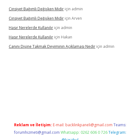
Cinsiyet Bağımlı Değişken Midir
için
admin
Cinsiyet Bağımlı Değişken Midir
için
Arven
Hasır Nerelerde Kullanılır
için
admin
Hasır Nerelerde Kullanılır
için
Hakan
Canını Dişine Takmak Deyiminin Açıklaması Nedir
için
admin
ergir.net/
Reklam ve İletişim:
E-mail:
backlinkpaneli@gmail.com
Teams:
forumhizmeti@gmail.com
Whatsapp: 0262 606 0 726
Telegram:
@karabul