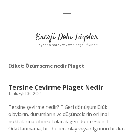
menüyü
Anasayfa
aç
Gizlilik Politikası
Enerji Dolu Tüyolar
Yasal Uyarı
Hayatına hareket katan neşeli fikirler!
Hakkımızda
Etiket:
Özümseme nedir Piaget
Tersine Çevirme Piaget Nedir
Tarih: Eylül 30, 2024
Tersine çevirme nedir?  Geri dönüşümlülük,
olayların, durumların ve düşüncelerin orijinal
noktalarına zihinsel olarak geri dönmesidir. 
Odaklanmama, bir durum, olay veya olgunun birden