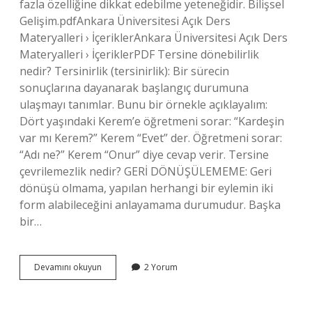
fazla özelliğine dikkat edebilme yeteneğidir. Bilişsel
Gelişim.pdfAnkara Üniversitesi Açık Ders
Materyalleri › İçeriklerAnkara Üniversitesi Açık Ders
Materyalleri › İçeriklerPDF Tersine dönebilirlik
nedir? Tersinirlik (tersinirlik): Bir sürecin
sonuçlarına dayanarak başlangıç ​​durumuna
ulaşmayı tanımlar. Bunu bir örnekle açıklayalım:
Dört yaşındaki Kerem’e öğretmeni sorar: “Kardeşin
var mı Kerem?” Kerem “Evet” der. Öğretmeni sorar:
“Adı ne?” Kerem “Onur” diye cevap verir. Tersine
çevrilemezlik nedir? GERİ DÖNÜŞÜLEMEME: Geri
dönüşü olmama, yapılan herhangi bir eylemin iki
form alabileceğini anlayamama durumudur. Başka
bir…
Tersine
Devamını okuyun
2 Yorum
Çevirme
Piaget
Nedir