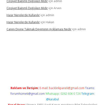
Cinsiyet Bağımlı Değişken Midir
için
admin
Cinsiyet Bağımlı Değişken Midir
için
Arven
Hasır Nerelerde Kullanılır
için
admin
Hasır Nerelerde Kullanılır
için
Hakan
Canını Dişine Takmak Deyiminin Açıklaması Nedir
için
admin
üncel giriş
https://betexpergir.net/
Reklam ve İletişim:
E-mail:
backlinkpaneli@gmail.com
Teams:
forumhizmeti@gmail.com
Whatsapp: 0262 606 0 726
Telegram:
@karabul
Yasal Uyarı:
Sitemiz, 5651 Sayılı Kanun gereğince Bilgi Teknolojileri