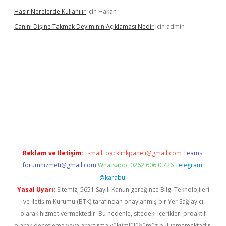
Hasır Nerelerde Kullanılır
için
Hakan
Canını Dişine Takmak Deyiminin Açıklaması Nedir
için
admin
er güncel giriş
https://betexpergir.net/
Reklam ve İletişim:
E-mail:
backlinkpaneli@gmail.com
Teams:
forumhizmeti@gmail.com
Whatsapp: 0262 606 0 726
Telegram:
@karabul
Yasal Uyarı:
Sitemiz, 5651 Sayılı Kanun gereğince Bilgi Teknolojileri
ve İletişim Kurumu (BTK) tarafından onaylanmış bir Yer Sağlayıcı
olarak hizmet vermektedir. Bu nedenle, sitedeki içerikleri proaktif
olarak denetleme veya araştırma yükümlülüğümüz bulunmamaktadır.