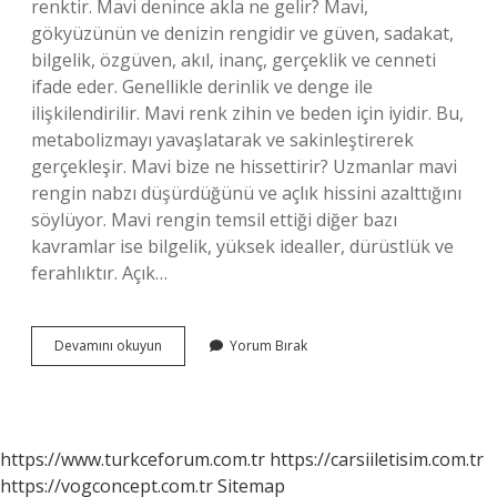
renktir. Mavi denince akla ne gelir? Mavi,
gökyüzünün ve denizin rengidir ve güven, sadakat,
bilgelik, özgüven, akıl, inanç, gerçeklik ve cenneti
ifade eder. Genellikle derinlik ve denge ile
ilişkilendirilir. Mavi renk zihin ve beden için iyidir. Bu,
metabolizmayı yavaşlatarak ve sakinleştirerek
gerçekleşir. Mavi bize ne hissettirir? Uzmanlar mavi
rengin nabzı düşürdüğünü ve açlık hissini azalttığını
söylüyor. Mavi rengin temsil ettiği diğer bazı
kavramlar ise bilgelik, yüksek idealler, dürüstlük ve
ferahlıktır. Açık…
Mavi
Devamını okuyun
Yorum Bırak
Nasıl
Bir
Renktir
https://www.turkceforum.com.tr
https://carsiiletisim.com.tr
https://vogconcept.com.tr
Sitemap