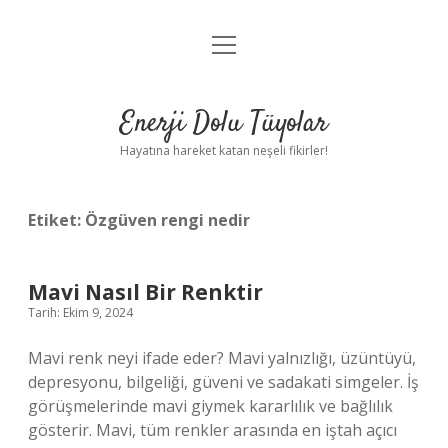
menüyü
Anasayfa
aç
Gizlilik Politikası
Enerji Dolu Tüyolar
Yasal Uyarı
Hayatına hareket katan neşeli fikirler!
Hakkımızda
Etiket:
Özgüven rengi nedir
Mavi Nasıl Bir Renktir
Tarih: Ekim 9, 2024
Mavi renk neyi ifade eder? Mavi yalnızlığı, üzüntüyü,
depresyonu, bilgeliği, güveni ve sadakati simgeler. İş
görüşmelerinde mavi giymek kararlılık ve bağlılık
gösterir. Mavi, tüm renkler arasında en iştah açıcı