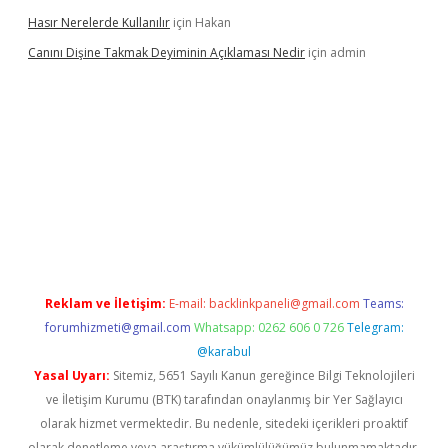
Hasır Nerelerde Kullanılır
için
Hakan
Canını Dişine Takmak Deyiminin Açıklaması Nedir
için
admin
üncel giriş
https://betexpergir.net/
Reklam ve İletişim:
E-mail:
backlinkpaneli@gmail.com
Teams:
forumhizmeti@gmail.com
Whatsapp: 0262 606 0 726
Telegram:
@karabul
Yasal Uyarı:
Sitemiz, 5651 Sayılı Kanun gereğince Bilgi Teknolojileri
ve İletişim Kurumu (BTK) tarafından onaylanmış bir Yer Sağlayıcı
olarak hizmet vermektedir. Bu nedenle, sitedeki içerikleri proaktif
olarak denetleme veya araştırma yükümlülüğümüz bulunmamaktadır.