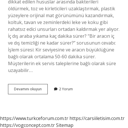
dikkat edilen hususlar arasında bakterileri
öldürmek, toz ve kirleticileri uzaklaştırmak, plastik
yüzeylere orijinal mat görünümünü kazandırmak,
koltuk, tavan ve zeminlerdeki leke ve koku gibi
rahatsız edici unsurları ortadan kaldırmak yer alıyor.
İç dış araba yıkama kaç dakika sürer? “Bir aracın iç
ve dış temizliği ne kadar sürer?” sorusunun cevabı:
İşlem süresi: Kir seviyesine ve aracın büyüklüğüne
bağlı olarak ortalama 50-60 dakika sürer.
Müşterilerin ek servis taleplerine bağlı olarak süre
uzayabilir.…
Iç
Devamını okuyun
2 Yorum
Dış
Yıkamada
Neler
Yapılır
https://www.turkceforum.com.tr
https://carsiiletisim.com.tr
https://vogconcept.com.tr
Sitemap