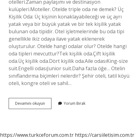
otelleri.Zaman paylaşımı ve destinasyon
kulüpleri.Moteller. Otelde triple oda ne demek? Üç
Kişilik Oda: Üç kişinin konaklayabileceği ve üç ayrı
yatak veya bir büyük yatak ve bir tek kişilik yatak
bulunan oda tipidir. Otel işletmelerinde bu oda tipi
genellikle ikiz odaya ilave yatak eklenerek
oluşturulur. Otelde hangi odalar olur? Otelde hangi
oda tipleri mevcuttur?Tek kişilik oda.Çift kişilik
oda.Üç kişilik oda.Dört kişilik oda.Aile odasıKing-size
suit.Engelli odasıJunior suit.Daha fazla öğe… Otelin
sınıflandırma biçimleri nelerdir? Şehir oteli, tatil köyü
oteli, kongre oteli ve sahil…
Otel
Devamını okuyun
Yorum Bırak
Oda
Tipleri
Nelerdir
https://www.turkceforum.com.tr
https://carsiiletisim.com.tr