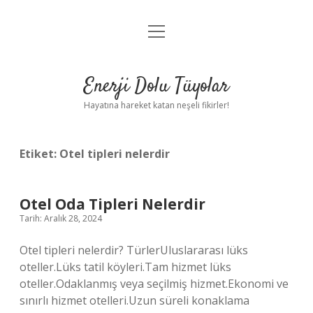
menüyü
Anasayfa
aç
Gizlilik Politikası
Enerji Dolu Tüyolar
Yasal Uyarı
Hayatına hareket katan neşeli fikirler!
Hakkımızda
Etiket:
Otel tipleri nelerdir
Otel Oda Tipleri Nelerdir
Tarih: Aralık 28, 2024
Otel tipleri nelerdir? TürlerUluslararası lüks
oteller.Lüks tatil köyleri.Tam hizmet lüks
oteller.Odaklanmış veya seçilmiş hizmet.Ekonomi ve
sınırlı hizmet otelleri.Uzun süreli konaklama