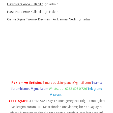
Hasır Nerelerde Kullanılır
için
admin
Hasır Nerelerde Kullanılır
için
Hakan
Canını Dişine Takmak Deyiminin Açıklaması Nedir
için
admin
üncel giriş
https://betexpergir.net/
Reklam ve İletişim:
E-mail:
backlinkpaneli@gmail.com
Teams:
forumhizmeti@gmail.com
Whatsapp: 0262 606 0 726
Telegram:
@karabul
Yasal Uyarı:
Sitemiz, 5651 Sayılı Kanun gereğince Bilgi Teknolojileri
ve İletişim Kurumu (BTK) tarafından onaylanmış bir Yer Sağlayıcı
olarak hizmet vermektedir. Bu nedenle, sitedeki içerikleri proaktif