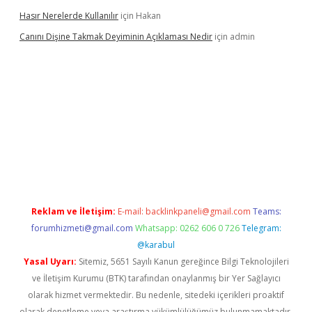
Hasır Nerelerde Kullanılır
için
Hakan
Canını Dişine Takmak Deyiminin Açıklaması Nedir
için
admin
üncel giriş
https://betexpergir.net/
Reklam ve İletişim:
E-mail:
backlinkpaneli@gmail.com
Teams:
forumhizmeti@gmail.com
Whatsapp: 0262 606 0 726
Telegram:
@karabul
Yasal Uyarı:
Sitemiz, 5651 Sayılı Kanun gereğince Bilgi Teknolojileri
ve İletişim Kurumu (BTK) tarafından onaylanmış bir Yer Sağlayıcı
olarak hizmet vermektedir. Bu nedenle, sitedeki içerikleri proaktif
olarak denetleme veya araştırma yükümlülüğümüz bulunmamaktadır.