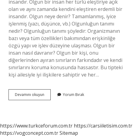
insandır. Olgun bir insan her türlü eleştiriye açık
olan ve aynı zamanda kendini eleştiren erdemli bir
insandır. Olgun neye denir? Tamamlanmış, iyice
işlenmiş (yazı, düşünce, vb.) Olgunluğun tanımı
nedir? Olgunluğun tanımı şöyledir: Organizmanın
bazı veya tüm özellikleri bakımından erişkinliğe
özgü yapı ve işlev düzeyine ulaşması. Olgun bir
insan nasıl davranır? Olgun bir kişi, onu
diğerlerinden ayıran sınırların farkındadır ve kendi
sınırlarını koruma konusunda hassastır. Bu tipteki
kişi ailesiyle iyi ilişkilere sahiptir ve her…
Olgun
Devamını okuyun
Yorum Bırak
Insana
Ne
Denir
https://www.turkceforum.com.tr
https://carsiiletisim.com.tr
https://vogconcept.com.tr
Sitemap