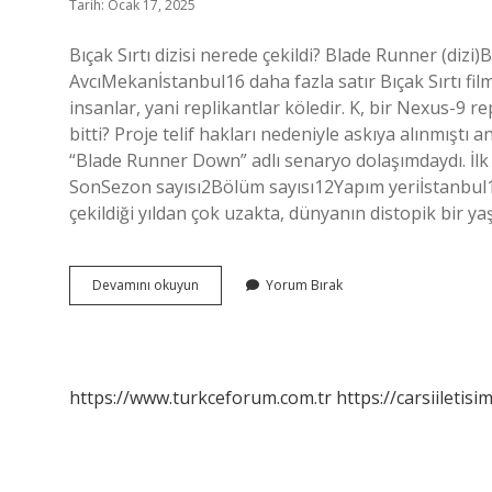
Tarih: Ocak 17, 2025
Bıçak Sırtı dizisi nerede çekildi? Blade Runner (di
AvcıMekanİstanbul16 daha fazla satır Bıçak Sırtı fil
insanlar, yani replikantlar köledir. K, bir Nexus-9 re
bitti? Proje telif hakları nedeniyle askıya alınmıştı
“Blade Runner Down” adlı senaryo dolaşımdaydı. İlk ve 
SonSezon sayısı2Bölüm sayısı12Yapım yeriİstanbul14 
çekildiği yıldan çok uzakta, dünyanın distopik bir 
Bıçak
Devamını okuyun
Yorum Bırak
Sırtında
Hangi
Ülkede
Çekildi
https://www.turkceforum.com.tr
https://carsiiletisi