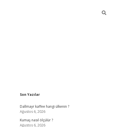
Sidebar
Son Yazılar
ilbet yeni giriş
betexper güncel giri
Dallmayr kaffee hangi ülkenin ?
Ağustos 6, 2026
Kumaş nasıl ölçülür ?
Ağustos 6, 2026