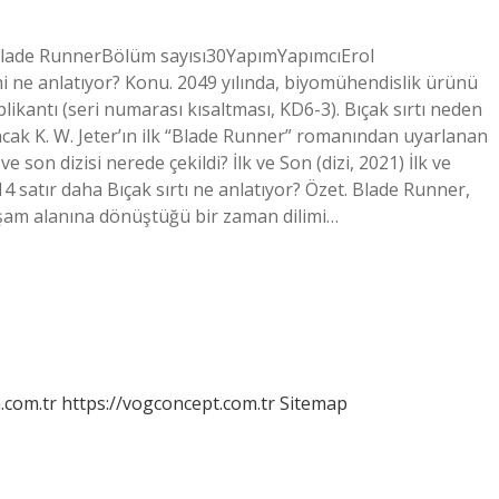
zi)Blade RunnerBölüm sayısı30YapımYapımcıErol
mi ne anlatıyor? Konu. 2049 yılında, biyomühendislik ürünü
plikantı (seri numarası kısaltması, KD6-3). Bıçak sırtı neden
 ancak K. W. Jeter’ın ilk “Blade Runner” romanından uyarlanan
son dizisi nerede çekildi? İlk ve Son (dizi, 2021) İlk ve
satır daha Bıçak sırtı ne anlatıyor? Özet. Blade Runner,
yaşam alanına dönüştüğü bir zaman dilimi…
m.com.tr
https://vogconcept.com.tr
Sitemap