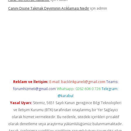
Canını Dişine Takmak Deyiminin Açıklaması Nedir
için
admin
üncel giriş
https://betexpergir.net/
Reklam ve İletişim:
E-mail:
backlinkpaneli@gmail.com
Teams:
forumhizmeti@gmail.com
Whatsapp: 0262 606 0 726
Telegram:
@karabul
Yasal Uyarı:
Sitemiz, 5651 Sayılı Kanun gereğince Bilgi Teknolojileri
ve İletişim Kurumu (BTK) tarafından onaylanmış bir Yer Sağlayıcı
olarak hizmet vermektedir. Bu nedenle, sitedeki içerikleri proaktif
olarak denetleme veya araştırma yükümlülüğümüz bulunmamaktadır.
Ancak, üyelerimiz yazdıkları içeriklerin sorumluluğunu taşımakta olup,