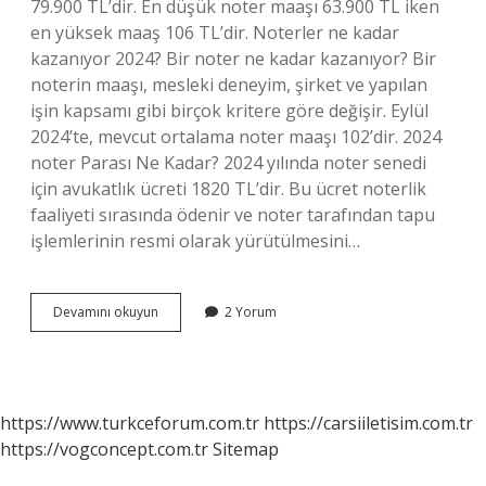
79.900 TL’dir. En düşük noter maaşı 63.900 TL iken
en yüksek maaş 106 TL’dir. Noterler ne kadar
kazanıyor 2024? Bir noter ne kadar kazanıyor? Bir
noterin maaşı, mesleki deneyim, şirket ve yapılan
işin kapsamı gibi birçok kritere göre değişir. Eylül
2024’te, mevcut ortalama noter maaşı 102’dir. 2024
noter Parası Ne Kadar? 2024 yılında noter senedi
için avukatlık ücreti 1820 TL’dir. Bu ücret noterlik
faaliyeti sırasında ödenir ve noter tarafından tapu
işlemlerinin resmi olarak yürütülmesini…
Noterin
Devamını okuyun
2 Yorum
Ücret
Gelirleri
Nelerdir
https://www.turkceforum.com.tr
https://carsiiletisim.com.tr
https://vogconcept.com.tr
Sitemap