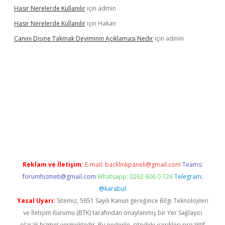
Hasır Nerelerde Kullanılır
için
admin
Hasır Nerelerde Kullanılır
için
Hakan
Canını Dişine Takmak Deyiminin Açıklaması Nedir
için
admin
üncel giriş
https://betexpergir.net/
Reklam ve İletişim:
E-mail:
backlinkpaneli@gmail.com
Teams:
forumhizmeti@gmail.com
Whatsapp: 0262 606 0 726
Telegram:
@karabul
Yasal Uyarı:
Sitemiz, 5651 Sayılı Kanun gereğince Bilgi Teknolojileri
ve İletişim Kurumu (BTK) tarafından onaylanmış bir Yer Sağlayıcı
olarak hizmet vermektedir. Bu nedenle, sitedeki içerikleri proaktif