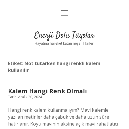
menüyü
Anasayfa
aç
Gizlilik Politikası
Enerji Dolu Tüyolar
Yasal Uyarı
Hayatına hareket katan neşeli fikirler!
Hakkımızda
Etiket:
Not tutarken hangi renkli kalem
kullanılır
Kalem Hangi Renk Olmalı
Tarih: Aralık 20, 2024
Hangi renk kalem kullanmalıyım? Mavi kalemle
yazılan metinler daha çabuk ve daha uzun süre
hatırlanır. Koyu mavinin aksine açık mavi rahatlatıcı