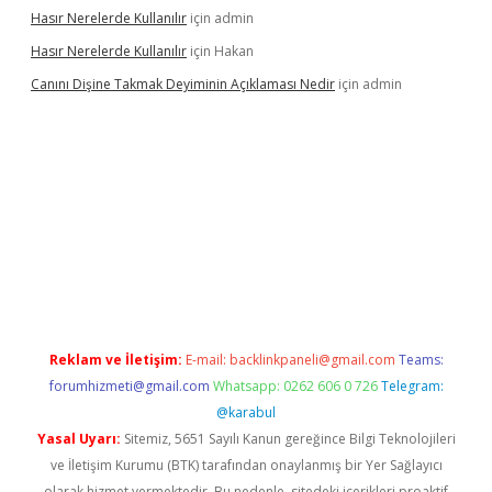
Hasır Nerelerde Kullanılır
için
admin
Hasır Nerelerde Kullanılır
için
Hakan
Canını Dişine Takmak Deyiminin Açıklaması Nedir
için
admin
üncel giriş
https://betexpergir.net/
Reklam ve İletişim:
E-mail:
backlinkpaneli@gmail.com
Teams:
forumhizmeti@gmail.com
Whatsapp: 0262 606 0 726
Telegram:
@karabul
Yasal Uyarı:
Sitemiz, 5651 Sayılı Kanun gereğince Bilgi Teknolojileri
ve İletişim Kurumu (BTK) tarafından onaylanmış bir Yer Sağlayıcı
olarak hizmet vermektedir. Bu nedenle, sitedeki içerikleri proaktif