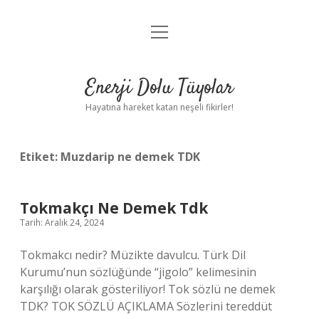
menüyü
Anasayfa
aç
Gizlilik Politikası
Enerji Dolu Tüyolar
Yasal Uyarı
Hayatına hareket katan neşeli fikirler!
Hakkımızda
Etiket:
Muzdarip ne demek TDK
Tokmakçı Ne Demek Tdk
Tarih: Aralık 24, 2024
Tokmakcı nedir? Müzikte davulcu. Türk Dil
Kurumu’nun sözlüğünde “jigolo” kelimesinin
karşılığı olarak gösteriliyor! Tok sözlü ne demek
TDK? TOK SÖZLÜ AÇIKLAMA Sözlerini tereddüt