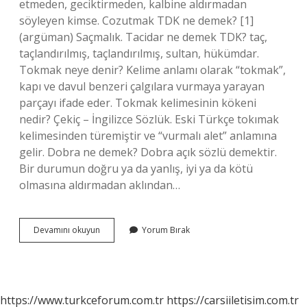
etmeden, geciktirmeden, kalbine aldırmadan
söyleyen kimse. Cozutmak TDK ne demek? [1]
(argüman) Saçmalık. Tacidar ne demek TDK? taç,
taçlandırılmış, taçlandırılmış, sultan, hükümdar.
Tokmak neye denir? Kelime anlamı olarak “tokmak”,
kapı ve davul benzeri çalgılara vurmaya yarayan
parçayı ifade eder. Tokmak kelimesinin kökeni
nedir? Çekiç – İngilizce Sözlük. Eski Türkçe tokımak
kelimesinden türemiştir ve “vurmalı alet” anlamına
gelir. Dobra ne demek? Dobra açık sözlü demektir.
Bir durumun doğru ya da yanlış, iyi ya da kötü
olmasına aldırmadan aklından…
Tokmakçı
Devamını okuyun
Yorum Bırak
Ne
Demek
Tdk
https://www.turkceforum.com.tr
https://carsiiletisim.com.tr