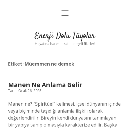
menüyü
Anasayfa
aç
Gizlilik Politikası
Enerji Dolu Tüyolar
Yasal Uyarı
Hayatına hareket katan neşeli fikirler!
Hakkımızda
Etiket:
Müemmen ne demek
Manen Ne Anlama Gelir
Tarih: Ocak 26, 2025
Manen ne? “Spiritüel” kelimesi, içsel dünyanın içinde
veya biçiminde taşıdığı anlamla ilişkili olarak
değerlendirilir. Bireyin kendi dünyasını tanımlayan
bir yapıya sahip olmasıyla karakterize edilir. Başka