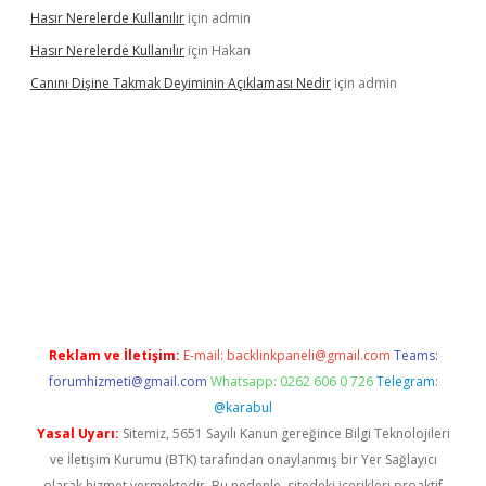
Hasır Nerelerde Kullanılır
için
admin
Hasır Nerelerde Kullanılır
için
Hakan
Canını Dişine Takmak Deyiminin Açıklaması Nedir
için
admin
üncel giriş
https://betexpergir.net/
Reklam ve İletişim:
E-mail:
backlinkpaneli@gmail.com
Teams:
forumhizmeti@gmail.com
Whatsapp: 0262 606 0 726
Telegram:
@karabul
Yasal Uyarı:
Sitemiz, 5651 Sayılı Kanun gereğince Bilgi Teknolojileri
ve İletişim Kurumu (BTK) tarafından onaylanmış bir Yer Sağlayıcı
olarak hizmet vermektedir. Bu nedenle, sitedeki içerikleri proaktif