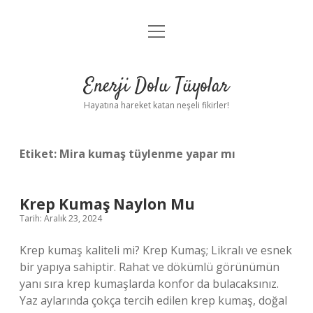
menüyü
Anasayfa
aç
Gizlilik Politikası
Enerji Dolu Tüyolar
Yasal Uyarı
Hayatına hareket katan neşeli fikirler!
Hakkımızda
Etiket:
Mira kumaş tüylenme yapar mı
Krep Kumaş Naylon Mu
Tarih: Aralık 23, 2024
Krep kumaş kaliteli mi? Krep Kumaş; Likralı ve esnek
bir yapıya sahiptir. Rahat ve dökümlü görünümün
yanı sıra krep kumaşlarda konfor da bulacaksınız.
Yaz aylarında çokça tercih edilen krep kumaş, doğal