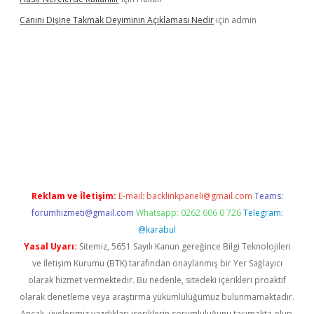
Canını Dişine Takmak Deyiminin Açıklaması Nedir
için
admin
üncel giriş
https://betexpergir.net/
Reklam ve İletişim:
E-mail:
backlinkpaneli@gmail.com
Teams:
forumhizmeti@gmail.com
Whatsapp: 0262 606 0 726
Telegram:
@karabul
Yasal Uyarı:
Sitemiz, 5651 Sayılı Kanun gereğince Bilgi Teknolojileri
ve İletişim Kurumu (BTK) tarafından onaylanmış bir Yer Sağlayıcı
olarak hizmet vermektedir. Bu nedenle, sitedeki içerikleri proaktif
olarak denetleme veya araştırma yükümlülüğümüz bulunmamaktadır.
Ancak, üyelerimiz yazdıkları içeriklerin sorumluluğunu taşımakta olup,