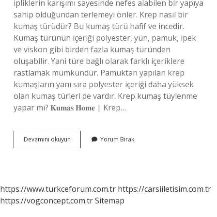
ipliklerin karışımı sayesinde nefes alabilen bir yapıya
sahip olduğundan terlemeyi önler. Krep nasıl bir
kumaş türüdür? Bu kumaş türü hafif ve incedir.
Kumaş türünün içeriği polyester, yün, pamuk, ipek
ve viskon gibi birden fazla kumaş türünden
oluşabilir. Yani türe bağlı olarak farklı içeriklere
rastlamak mümkündür. Pamuktan yapılan krep
kumaşların yanı sıra polyester içeriği daha yüksek
olan kumaş türleri de vardır. Krep kumaş tüylenme
yapar mı? 𝐊𝐮𝐦𝐚𝐬 𝐇𝐨𝐦𝐞 | Krep…
Krep
Devamını okuyun
Yorum Bırak
Kumaş
Naylon
Mu
https://www.turkceforum.com.tr
https://carsiiletisim.com.tr
https://vogconcept.com.tr
Sitemap