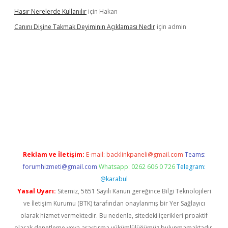
Hasır Nerelerde Kullanılır
için
Hakan
Canını Dişine Takmak Deyiminin Açıklaması Nedir
için
admin
üncel giriş
https://betexpergir.net/
Reklam ve İletişim:
E-mail:
backlinkpaneli@gmail.com
Teams:
forumhizmeti@gmail.com
Whatsapp: 0262 606 0 726
Telegram:
@karabul
Yasal Uyarı:
Sitemiz, 5651 Sayılı Kanun gereğince Bilgi Teknolojileri
ve İletişim Kurumu (BTK) tarafından onaylanmış bir Yer Sağlayıcı
olarak hizmet vermektedir. Bu nedenle, sitedeki içerikleri proaktif
olarak denetleme veya araştırma yükümlülüğümüz bulunmamaktadır.