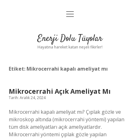
menüyü
Anasayfa
aç
Gizlilik Politikası
Enerji Dolu Tüyolar
Yasal Uyarı
Hayatına hareket katan neşeli fikirler!
Hakkımızda
Etiket:
Mikrocerrahi kapalı ameliyat mı
Mikrocerrahi Açık Ameliyat Mı
Tarih: Aralık 24, 2024
Mikrocerrahi kapalı ameliyat mı? Çıplak gözle ve
mikroskop altında (mikrocerrahi yöntemi) yapılan
tüm disk ameliyatları açık ameliyatlardır.
Mikrocerrahi yöntemi çıplak gözle yapılan