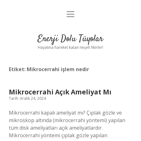
menüyü
Anasayfa
aç
Gizlilik Politikası
Enerji Dolu Tüyolar
Yasal Uyarı
Hayatına hareket katan neşeli fikirler!
Hakkımızda
Etiket:
Mikrocerrahi işlem nedir
Mikrocerrahi Açık Ameliyat Mı
Tarih: Aralık 24, 2024
Mikrocerrahi kapalı ameliyat mı? Çıplak gözle ve
mikroskop altında (mikrocerrahi yöntemi) yapılan
tüm disk ameliyatları açık ameliyatlardır.
Mikrocerrahi yöntemi çıplak gözle yapılan