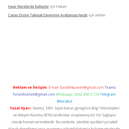
Hasır Nerelerde Kullanılır
için
Hakan
Canını Dişine Takmak Deyiminin Açıklaması Nedir
için
admin
eni giriş
betexper güncel giriş
https://betexpergir.net/
Reklam ve İletişim:
E-mail:
backlinkpaneli@gmail.com
Teams:
forumhizmeti@gmail.com
Whatsapp: 0262 606 0 726
Telegram:
@karabul
Yasal Uyarı:
Sitemiz, 5651 Sayılı Kanun gereğince Bilgi Teknolojileri
ve İletişim Kurumu (BTK) tarafından onaylanmış bir Yer Sağlayıcı
olarak hizmet vermektedir. Bu nedenle, sitedeki içerikleri proaktif
olarak denetleme veya araştırma yükümlülüğümüz bulunmamaktadır.