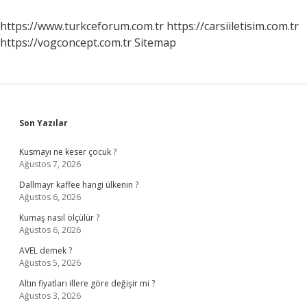
Nasıl
Kullanılır
https://www.turkceforum.com.tr
https://carsiiletisim.com.tr
https://vogconcept.com.tr
Sitemap
Sidebar
Son Yazılar
Kusmayı ne keser çocuk ?
Ağustos 7, 2026
Dallmayr kaffee hangi ülkenin ?
Ağustos 6, 2026
Kumaş nasıl ölçülür ?
Ağustos 6, 2026
AVEL demek ?
Ağustos 5, 2026
Altın fiyatları illere göre değişir mi ?
Ağustos 3, 2026