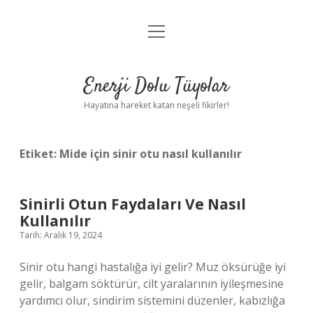
menüyü
Anasayfa
aç
Gizlilik Politikası
Enerji Dolu Tüyolar
Yasal Uyarı
Hayatına hareket katan neşeli fikirler!
Hakkımızda
Etiket:
Mide için sinir otu nasıl kullanılır
Sinirli Otun Faydaları Ve Nasıl
Kullanılır
Tarih: Aralık 19, 2024
Sinir otu hangi hastalığa iyi gelir? Muz öksürüğe iyi
gelir, balgam söktürür, cilt yaralarının iyileşmesine
yardımcı olur, sindirim sistemini düzenler, kabızlığa