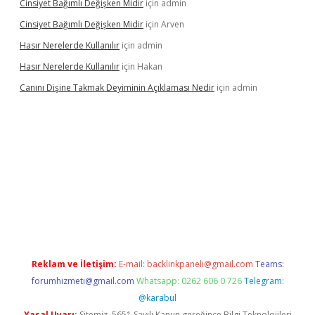
Cinsiyet Bağımlı Değişken Midir
için
admin
Cinsiyet Bağımlı Değişken Midir
için
Arven
Hasır Nerelerde Kullanılır
için
admin
Hasır Nerelerde Kullanılır
için
Hakan
Canını Dişine Takmak Deyiminin Açıklaması Nedir
için
admin
üncel giriş
https://betexpergir.net/
Reklam ve İletişim:
E-mail:
backlinkpaneli@gmail.com
Teams:
forumhizmeti@gmail.com
Whatsapp: 0262 606 0 726
Telegram:
@karabul
Yasal Uyarı:
Sitemiz, 5651 Sayılı Kanun gereğince Bilgi Teknolojileri