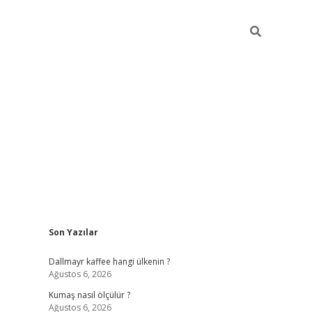
Sidebar
Son Yazılar
ilbet yeni giriş
betexper gü
Dallmayr kaffee hangi ülkenin ?
Ağustos 6, 2026
Kumaş nasıl ölçülür ?
Ağustos 6, 2026