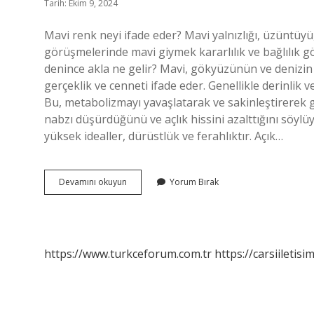
Tarih: Ekim 9, 2024
Mavi renk neyi ifade eder? Mavi yalnızlığı, üzüntüyü,
görüşmelerinde mavi giymek kararlılık ve bağlılık gö
denince akla ne gelir? Mavi, gökyüzünün ve denizin r
gerçeklik ve cenneti ifade eder. Genellikle derinlik ve 
Bu, metabolizmayı yavaşlatarak ve sakinleştirerek g
nabzı düşürdüğünü ve açlık hissini azalttığını söylüy
yüksek idealler, dürüstlük ve ferahlıktır. Açık…
Mavi
Devamını okuyun
Yorum Bırak
Nasıl
Bir
Renktir
https://www.turkceforum.com.tr
https://carsiiletisi