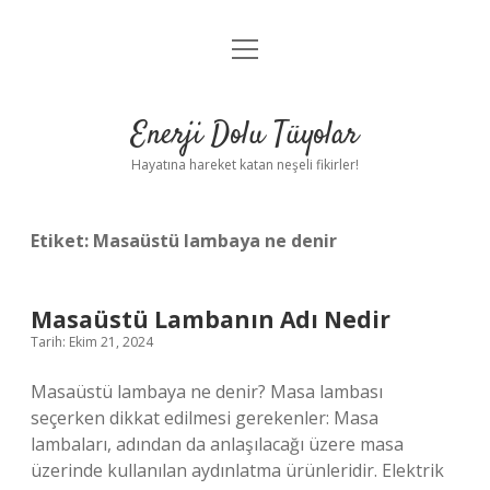
menüyü
Anasayfa
aç
Gizlilik Politikası
Enerji Dolu Tüyolar
Yasal Uyarı
Hayatına hareket katan neşeli fikirler!
Hakkımızda
Etiket:
Masaüstü lambaya ne denir
Masaüstü Lambanın Adı Nedir
Tarih: Ekim 21, 2024
Masaüstü lambaya ne denir? Masa lambası
seçerken dikkat edilmesi gerekenler: Masa
lambaları, adından da anlaşılacağı üzere masa
üzerinde kullanılan aydınlatma ürünleridir. Elektrik