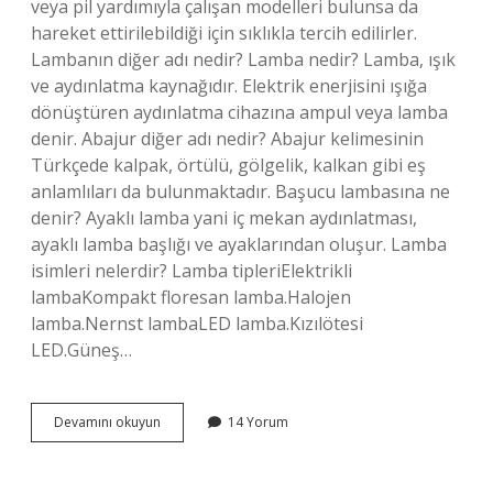
veya pil yardımıyla çalışan modelleri bulunsa da
hareket ettirilebildiği için sıklıkla tercih edilirler.
Lambanın diğer adı nedir? Lamba nedir? Lamba, ışık
ve aydınlatma kaynağıdır. Elektrik enerjisini ışığa
dönüştüren aydınlatma cihazına ampul veya lamba
denir. Abajur diğer adı nedir? Abajur kelimesinin
Türkçede kalpak, örtülü, gölgelik, kalkan gibi eş
anlamlıları da bulunmaktadır. Başucu lambasına ne
denir? Ayaklı lamba yani iç mekan aydınlatması,
ayaklı lamba başlığı ve ayaklarından oluşur. Lamba
isimleri nelerdir? Lamba tipleriElektrikli
lambaKompakt floresan lamba.Halojen
lamba.Nernst lambaLED lamba.Kızılötesi
LED.Güneş…
Masaüstü
Devamını okuyun
14 Yorum
Lambanın
Adı
Nedir