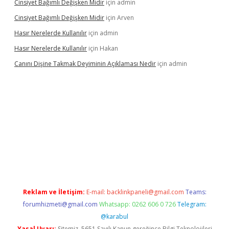
Cinsiyet Bağımlı Değişken Midir
için
admin
Cinsiyet Bağımlı Değişken Midir
için
Arven
Hasır Nerelerde Kullanılır
için
admin
Hasır Nerelerde Kullanılır
için
Hakan
Canını Dişine Takmak Deyiminin Açıklaması Nedir
için
admin
üncel giriş
https://betexpergir.net/
Reklam ve İletişim:
E-mail:
backlinkpaneli@gmail.com
Teams:
forumhizmeti@gmail.com
Whatsapp: 0262 606 0 726
Telegram:
@karabul
Yasal Uyarı:
Sitemiz, 5651 Sayılı Kanun gereğince Bilgi Teknolojileri