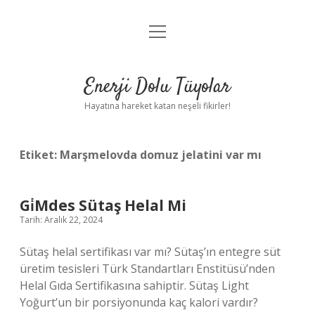
menüyü
Anasayfa
aç
Gizlilik Politikası
Enerji Dolu Tüyolar
Yasal Uyarı
Hayatına hareket katan neşeli fikirler!
Hakkımızda
Etiket:
Marşmelovda domuz jelatini var mı
Gi̇Mdes Sütaş Helal Mi
Tarih: Aralık 22, 2024
Sütaş helal sertifikası var mı? Sütaş’ın entegre süt
üretim tesisleri Türk Standartları Enstitüsü’nden
Helal Gıda Sertifikasına sahiptir. Sütaş Light
Yoğurt’un bir porsiyonunda kaç kalori vardır?