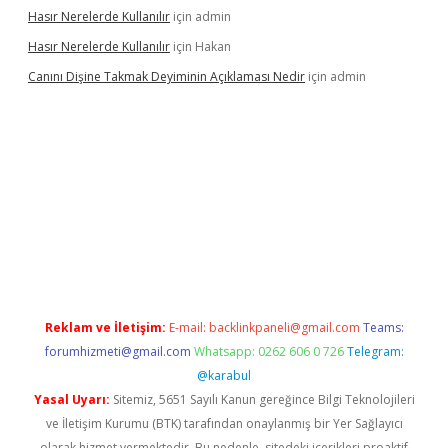
Hasır Nerelerde Kullanılır
için
admin
Hasır Nerelerde Kullanılır
için
Hakan
Canını Dişine Takmak Deyiminin Açıklaması Nedir
için
admin
ncel giriş
https://betexpergir.net/
Reklam ve İletişim:
E-mail:
backlinkpaneli@gmail.com
Teams:
forumhizmeti@gmail.com
Whatsapp: 0262 606 0 726
Telegram:
@karabul
Yasal Uyarı:
Sitemiz, 5651 Sayılı Kanun gereğince Bilgi Teknolojileri
ve İletişim Kurumu (BTK) tarafından onaylanmış bir Yer Sağlayıcı
olarak hizmet vermektedir. Bu nedenle, sitedeki içerikleri proaktif