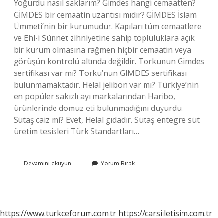
Yoğurdu nasıl saklarım? Gimdes hangi cemaatten?
GİMDES bir cemaatin uzantısı mıdır? GİMDES İslam
Ümmeti’nin bir kurumudur. Kapıları tüm cemaatlere
ve Ehl-i Sünnet zihniyetine sahip topluluklara açık
bir kurum olmasına rağmen hiçbir cemaatin veya
görüşün kontrolü altında değildir. Torkunun Gimdes
sertifikası var mı? Torku’nun GIMDES sertifikası
bulunmamaktadır. Helal jelibon var mı? Türkiye’nin
en popüler sakızlı ayı markalarından Haribo,
ürünlerinde domuz eti bulunmadığını duyurdu.
Sütaş caiz mi? Evet, Helal gıdadır. Sütaş entegre süt
üretim tesisleri Türk Standartları…
Gi̇Mdes
Devamını okuyun
Yorum Bırak
Sütaş
Helal
Mi
https://www.turkceforum.com.tr
https://carsiiletisim.com.tr