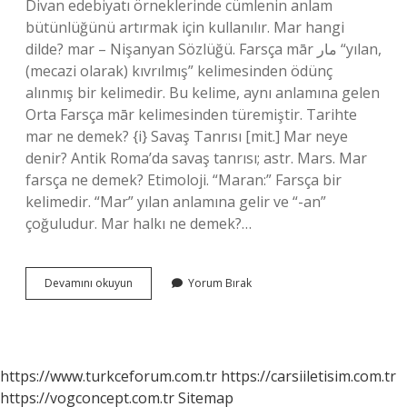
Divan edebiyatı örneklerinde cümlenin anlam
bütünlüğünü artırmak için kullanılır. Mar hangi
dilde? mar – Nişanyan Sözlüğü. Farsça mār مار “yılan,
(mecazi olarak) kıvrılmış” kelimesinden ödünç
alınmış bir kelimedir. Bu kelime, aynı anlamına gelen
Orta Farsça mār kelimesinden türemiştir. Tarihte
mar ne demek? {i} Savaş Tanrısı [mit.] Mar neye
denir? Antik Roma’da savaş tanrısı; astr. Mars. Mar
farsça ne demek? Etimoloji. “Maran:” Farsça bir
kelimedir. “Mar” yılan anlamına gelir ve “-an”
çoğuludur. Mar halkı ne demek?…
Mar
Devamını okuyun
Yorum Bırak
Hangi
Dilde
Ne
Demek
https://www.turkceforum.com.tr
https://carsiiletisim.com.tr
https://vogconcept.com.tr
Sitemap