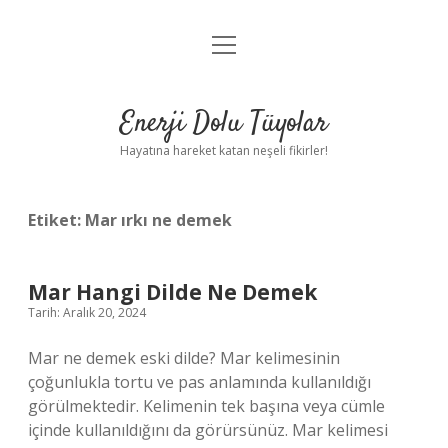
menüyü
Anasayfa
aç
Gizlilik Politikası
Enerji Dolu Tüyolar
Yasal Uyarı
Hayatına hareket katan neşeli fikirler!
Hakkımızda
Etiket:
Mar ırkı ne demek
Mar Hangi Dilde Ne Demek
Tarih: Aralık 20, 2024
Mar ne demek eski dilde? Mar kelimesinin
çoğunlukla tortu ve pas anlamında kullanıldığı
görülmektedir. Kelimenin tek başına veya cümle
içinde kullanıldığını da görürsünüz. Mar kelimesi