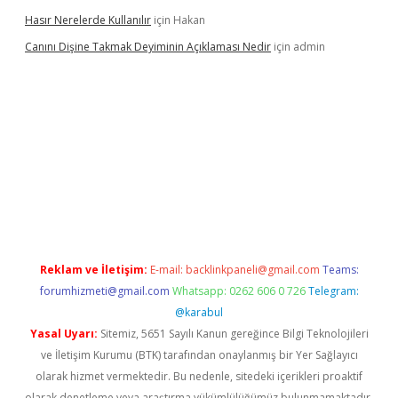
Hasır Nerelerde Kullanılır
için
Hakan
Canını Dişine Takmak Deyiminin Açıklaması Nedir
için
admin
xpergir.net/
Reklam ve İletişim:
E-mail:
backlinkpaneli@gmail.com
Teams:
forumhizmeti@gmail.com
Whatsapp: 0262 606 0 726
Telegram:
@karabul
Yasal Uyarı:
Sitemiz, 5651 Sayılı Kanun gereğince Bilgi Teknolojileri
ve İletişim Kurumu (BTK) tarafından onaylanmış bir Yer Sağlayıcı
olarak hizmet vermektedir. Bu nedenle, sitedeki içerikleri proaktif
olarak denetleme veya araştırma yükümlülüğümüz bulunmamaktadır.