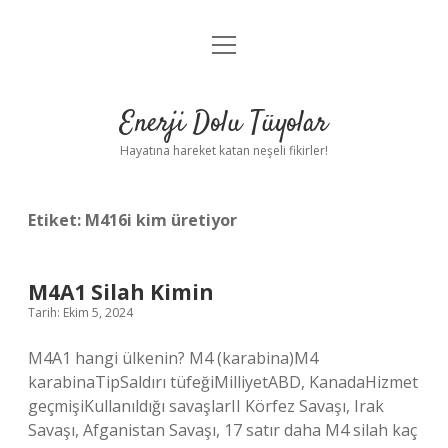
menüyü
Anasayfa
aç
Gizlilik Politikası
Enerji Dolu Tüyolar
Yasal Uyarı
Hayatına hareket katan neşeli fikirler!
Hakkımızda
Etiket:
M416i kim üretiyor
M4A1 Silah Kimin
Tarih: Ekim 5, 2024
M4A1 hangi ülkenin? M4 (karabina)M4
karabinaTipSaldırı tüfeğiMilliyetABD, KanadaHizmet
geçmişiKullanıldığı savaşlarII Körfez Savaşı, Irak
Savaşı, Afganistan Savaşı, 17 satır daha M4 silah kaç