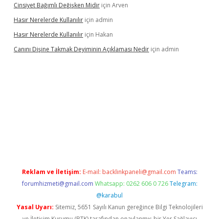
Cinsiyet Bağımlı Değişken Midir
için
Arven
Hasır Nerelerde Kullanılır
için
admin
Hasır Nerelerde Kullanılır
için
Hakan
Canını Dişine Takmak Deyiminin Açıklaması Nedir
için
admin
üncel giriş
https://betexpergir.net/
Reklam ve İletişim:
E-mail:
backlinkpaneli@gmail.com
Teams:
forumhizmeti@gmail.com
Whatsapp: 0262 606 0 726
Telegram:
@karabul
Yasal Uyarı:
Sitemiz, 5651 Sayılı Kanun gereğince Bilgi Teknolojileri
ve İletişim Kurumu (BTK) tarafından onaylanmış bir Yer Sağlayıcı