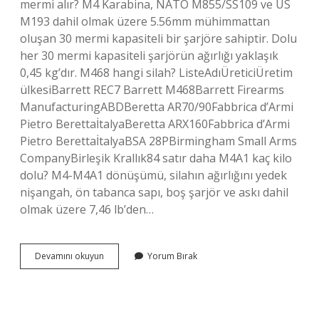
mermi alır? M4 Karabina, NATO M855/SS109 ve US
M193 dahil olmak üzere 5.56mm mühimmattan
oluşan 30 mermi kapasiteli bir şarjöre sahiptir. Dolu
her 30 mermi kapasiteli şarjörün ağırlığı yaklaşık
0,45 kg’dır. M468 hangi silah? ListeAdıÜreticiÜretim
ülkesiBarrett REC7 Barrett M468Barrett Firearms
ManufacturingABDBeretta AR70/90Fabbrica d’Armi
Pietro BerettaİtalyaBeretta ARX160Fabbrica d’Armi
Pietro BerettaİtalyaBSA 28PBirmingham Small Arms
CompanyBirleşik Krallık84 satır daha M4A1 kaç kilo
dolu? M4-M4A1 dönüşümü, silahın ağırlığını yedek
nişangah, ön tabanca sapı, boş şarjör ve askı dahil
olmak üzere 7,46 lb’den…
M4A1
Devamını okuyun
Yorum Bırak
Silah
Kimin