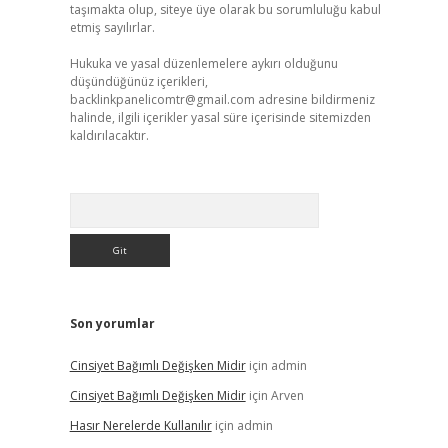
taşımakta olup, siteye üye olarak bu sorumluluğu kabul
etmiş sayılırlar.
Hukuka ve yasal düzenlemelere aykırı olduğunu
düşündüğünüz içerikleri,
backlinkpanelicomtr@gmail.com
adresine bildirmeniz
halinde, ilgili içerikler yasal süre içerisinde sitemizden
kaldırılacaktır.
Arama
Son yorumlar
Cinsiyet Bağımlı Değişken Midir
için
admin
Cinsiyet Bağımlı Değişken Midir
için
Arven
Hasır Nerelerde Kullanılır
için
admin