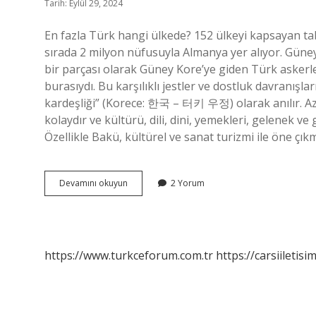
Tarih: Eylül 29, 2024
En fazla Türk hangi ülkede? 152 ülkeyi kapsayan tab
sırada 2 milyon nüfusuyla Almanya yer alıyor. Güne
bir parçası olarak Güney Kore’ye giden Türk askerler
burasıydı. Bu karşılıklı jestler ve dostluk davranışlar
kardeşliği” (Korece: 한국 – 터키 우정) olarak anılır. A
kolaydır ve kültürü, dili, dini, yemekleri, gelenek
Özellikle Bakü, kültürel ve sanat turizmi ile öne çı
Güney
Devamını okuyun
2 Yorum
Korede
Kaç
Tane
Türk
Var
https://www.turkceforum.com.tr
https://carsiiletisi