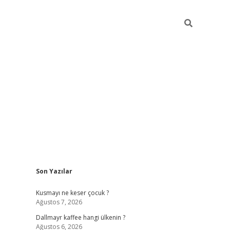
Sidebar
Son Yazılar
ilbet yeni giriş
betexper güncel gir
Kusmayı ne keser çocuk ?
Ağustos 7, 2026
Dallmayr kaffee hangi ülkenin ?
Ağustos 6, 2026