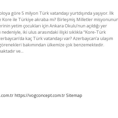
loya göre 5 milyon Türk vatandaşı yurtdışında yaşıyor. İlk
y Kore ile Türkiye akraba mı? Birleşmiş Milletler misyonunu
inin yetim çocukları için Ankara Okulu’nun açıldığı yer
ı nedeniyle, iki ulus arasındaki ilişki sıklıkla “Kore-Türk
zerbaycan’da kaç Türk vatandaşı var? Azerbaycan’a ulaşım
 ve görenekleri bakımından ülkemize çok benzemektedir.
kmaktadır ve…
m.com.tr
https://vogconcept.com.tr
Sitemap