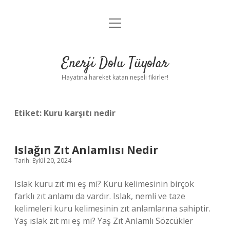
menüyü
Anasayfa
aç
Gizlilik Politikası
Enerji Dolu Tüyolar
Yasal Uyarı
Hayatına hareket katan neşeli fikirler!
Hakkımızda
Etiket:
Kuru karşıtı nedir
Islağın Zıt Anlamlısı Nedir
Tarih: Eylül 20, 2024
Islak kuru zıt mı eş mi? Kuru kelimesinin birçok
farklı zıt anlamı da vardır. Islak, nemli ve taze
kelimeleri kuru kelimesinin zıt anlamlarına sahiptir.
Yaş ıslak zıt mı eş mi? Yaş Zıt Anlamlı Sözcükler