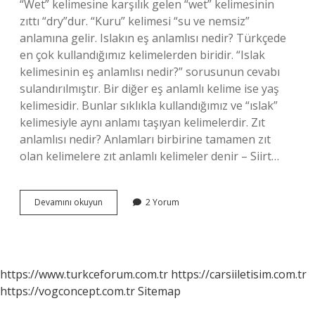
“Wet” kelimesine karşılık gelen “wet” kelimesinin
zıttı “dry”dur. “Kuru” kelimesi “su ve nemsiz”
anlamına gelir. Islakın eş anlamlısı nedir? Türkçede
en çok kullandığımız kelimelerden biridir. “Islak
kelimesinin eş anlamlısı nedir?” sorusunun cevabı
sulandırılmıştır. Bir diğer eş anlamlı kelime ise yaş
kelimesidir. Bunlar sıklıkla kullandığımız ve “ıslak”
kelimesiyle aynı anlamı taşıyan kelimelerdir. Zıt
anlamlısı nedir? Anlamları birbirine tamamen zıt
olan kelimelere zıt anlamlı kelimeler denir – Siirt…
Islağın
Devamını okuyun
2 Yorum
Zıt
Anlamlısı
Nedir
https://www.turkceforum.com.tr
https://carsiiletisim.com.tr
https://vogconcept.com.tr
Sitemap