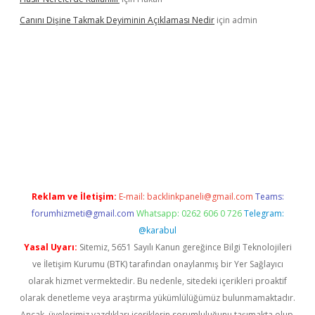
Canını Dişine Takmak Deyiminin Açıklaması Nedir
için
admin
ncel giriş
https://betexpergir.net/
Reklam ve İletişim:
E-mail:
backlinkpaneli@gmail.com
Teams:
forumhizmeti@gmail.com
Whatsapp: 0262 606 0 726
Telegram:
@karabul
Yasal Uyarı:
Sitemiz, 5651 Sayılı Kanun gereğince Bilgi Teknolojileri
ve İletişim Kurumu (BTK) tarafından onaylanmış bir Yer Sağlayıcı
olarak hizmet vermektedir. Bu nedenle, sitedeki içerikleri proaktif
olarak denetleme veya araştırma yükümlülüğümüz bulunmamaktadır.
Ancak, üyelerimiz yazdıkları içeriklerin sorumluluğunu taşımakta olup,