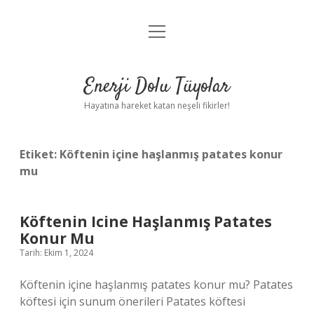
menüyü
Anasayfa
aç
Gizlilik Politikası
Enerji Dolu Tüyolar
Yasal Uyarı
Hayatına hareket katan neşeli fikirler!
Hakkımızda
Etiket:
Köftenin içine haşlanmış patates konur
mu
Köftenin Icine Haşlanmış Patates
Konur Mu
Tarih: Ekim 1, 2024
Köftenin içine haşlanmış patates konur mu? Patates
köftesi için sunum önerileri Patates köftesi