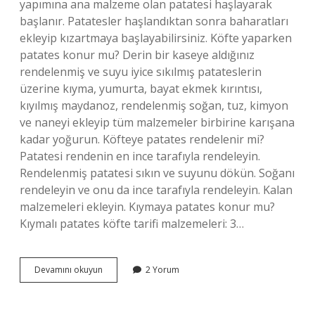
yapımına ana malzeme olan patatesi haşlayarak
başlanır. Patatesler haşlandıktan sonra baharatları
ekleyip kızartmaya başlayabilirsiniz. Köfte yaparken
patates konur mu? Derin bir kaseye aldığınız
rendelenmiş ve suyu iyice sıkılmış patateslerin
üzerine kıyma, yumurta, bayat ekmek kırıntısı,
kıyılmış maydanoz, rendelenmiş soğan, tuz, kimyon
ve naneyi ekleyip tüm malzemeler birbirine karışana
kadar yoğurun. Köfteye patates rendelenir mi?
Patatesi rendenin en ince tarafıyla rendeleyin.
Rendelenmiş patatesi sıkın ve suyunu dökün. Soğanı
rendeleyin ve onu da ince tarafıyla rendeleyin. Kalan
malzemeleri ekleyin. Kıymaya patates konur mu?
Kıymalı patates köfte tarifi malzemeleri: 3…
Köftenin
Devamını okuyun
2 Yorum
Icine
Haşlanmış
Patates