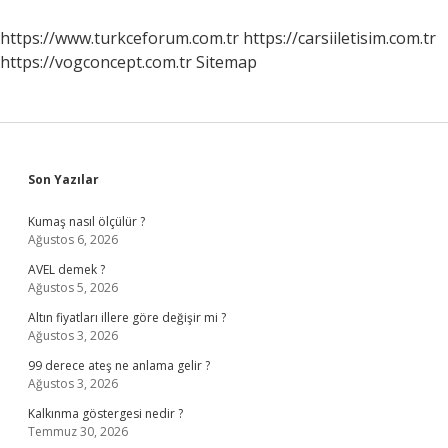
Konur
Mu
https://www.turkceforum.com.tr
https://carsiiletisim.com.tr
https://vogconcept.com.tr
Sitemap
Sidebar
Son Yazılar
Kumaş nasıl ölçülür ?
Ağustos 6, 2026
AVEL demek ?
Ağustos 5, 2026
Altın fiyatları illere göre değişir mi ?
Ağustos 3, 2026
99 derece ateş ne anlama gelir ?
Ağustos 3, 2026
Kalkınma göstergesi nedir ?
Temmuz 30, 2026