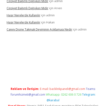
Cinsiyet Bağımlı Değişken Midir
için
admin
Cinsiyet Bağımlı Değişken Midir
için
Arven
Hasır Nerelerde Kullanılır
için
admin
Hasır Nerelerde Kullanılır
için
Hakan
Canını Dişine Takmak Deyiminin Açıklaması Nedir
için
admin
ncel giriş
https://betexpergir.net/
Reklam ve İletişim:
E-mail:
backlinkpaneli@gmail.com
Teams:
forumhizmeti@gmail.com
Whatsapp: 0262 606 0 726
Telegram:
@karabul
Yasal Uyarı:
Sitemiz, 5651 Sayılı Kanun gereğince Bilgi Teknolojileri