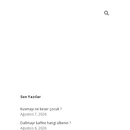
Sidebar
Son Yazılar
ilbet yeni giriş
betexper güncel giri
Kusmayı ne keser çocuk ?
Ağustos 7, 2026
Dallmayr kaffee hangi ülkenin ?
Ağustos 6, 2026