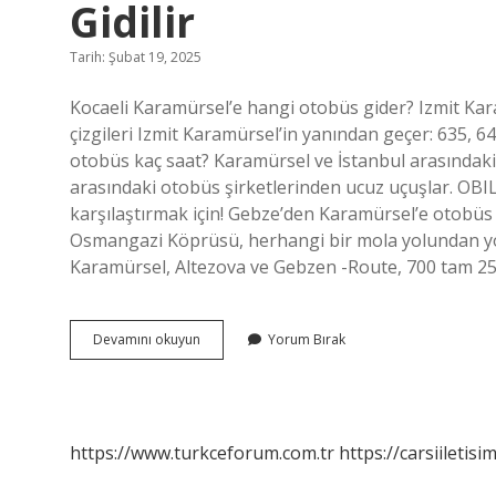
Gidilir
Tarih: Şubat 19, 2025
Kocaeli Karamürsel’e hangi otobüs gider? Izmit Kar
çizgileri Izmit Karamürsel’in yanından geçer: 635, 64
otobüs kaç saat? Karamürsel ve İstanbul arasındaki 
arasındaki otobüs şirketlerinden ucuz uçuşlar. OBI
karşılaştırmak için! Gebze’den Karamürsel’e otobüs
Osmangazi Köprüsü, herhangi bir mola yolundan yolcu
Karamürsel, Altezova ve Gebzen -Route, 700 tam 25
Istanbuldan
Devamını okuyun
Yorum Bırak
Kocaeli
Karamürsel
E
Nasıl
Gidilir
https://www.turkceforum.com.tr
https://carsiiletisi