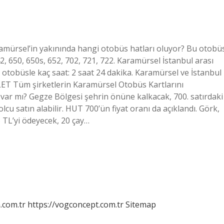
amürsel’in yakınında hangi otobüs hatları oluyor? Bu otobü
2, 650, 650s, 652, 702, 721, 722. Karamürsel İstanbul arası
otobüsle kaç saat: 2 saat 24 dakika. Karamürsel ve İstanbul
LET Tüm şirketlerin Karamürsel Otobüs Kartlarını
 var mı? Gegze Bölgesi şehrin önüne kalkacak, 700. satırdaki
 satın alabilir. HUT 700’ün fiyat oranı da açıklandı. Görk,
 TL’yi ödeyecek, 20 çay…
m.com.tr
https://vogconcept.com.tr
Sitemap