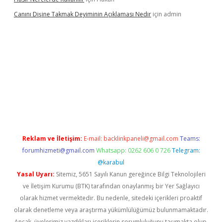
Canını Dişine Takmak Deyiminin Açıklaması Nedir
için
admin
üncel giriş
https://betexpergir.net/
Reklam ve İletişim:
E-mail:
backlinkpaneli@gmail.com
Teams:
forumhizmeti@gmail.com
Whatsapp: 0262 606 0 726
Telegram:
@karabul
Yasal Uyarı:
Sitemiz, 5651 Sayılı Kanun gereğince Bilgi Teknolojileri
ve İletişim Kurumu (BTK) tarafından onaylanmış bir Yer Sağlayıcı
olarak hizmet vermektedir. Bu nedenle, sitedeki içerikleri proaktif
olarak denetleme veya araştırma yükümlülüğümüz bulunmamaktadır.
Ancak, üyelerimiz yazdıkları içeriklerin sorumluluğunu taşımakta olup,