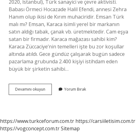
2020, İstanbul), Türk sanayici ve çevre aktivisti.
Babası Örmeci Hocazade Halil Efendi, annesi Zehra
Hanım olup ikisi de Kırım muhaciridir. Emsan Türk
malı mı? Emsan, Karaca isimli yerel bir markanın
satın aldığı tabak, çanak vb. üretmektedir. Cam eşya
satan bir firmadır. Karaca mağazası sahibi kim?
Karaca Züccaciye’nin temelleri işte bu zor koşullar
altında atıldı. Gece gündüz çalışarak bugün sadece
pazarlama grubunda 2.400 kişiyi istihdam eden
büyük bir şirketin sahibi…
Karaca
Devamını okuyun
Yorum Bırak
Markası
Türk
Malı
Mı
https://www.turkceforum.com.tr
https://carsiiletisim.com.tr
https://vogconcept.com.tr
Sitemap