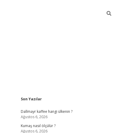
Sidebar
Son Yazılar
ilbet yeni giriş
betexper güncel gir
Dallmayr kaffee hangi ülkenin ?
Ağustos 6, 2026
Kumaş nasıl ölçülür ?
Ağustos 6, 2026