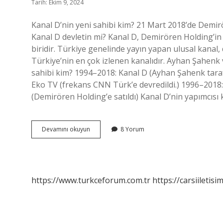
Tarih: Ekim 9, 2024
Kanal D’nin yeni sahibi kim? 21 Mart 2018’de Demiröre
Kanal D devletin mi? Kanal D, Demirören Holding’in
biridir. Türkiye genelinde yayın yapan ulusal kanal, 
Türkiye’nin en çok izlenen kanalıdır. Ayhan Şahenk
sahibi kim? 1994–2018: Kanal D (Ayhan Şahenk tarafı
Eko TV (frekans CNN Türk’e devredildi.) 1996–2018
(Demirören Holding’e satıldı) Kanal D’nin yapımcısı 
Kanal
Devamını okuyun
8 Yorum
Dnin
Sahibi
Kim
https://www.turkceforum.com.tr
https://carsiiletisi