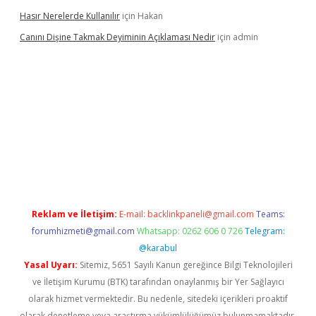
Hasır Nerelerde Kullanılır
için
Hakan
Canını Dişine Takmak Deyiminin Açıklaması Nedir
için
admin
üncel giriş
https://betexpergir.net/
Reklam ve İletişim:
E-mail:
backlinkpaneli@gmail.com
Teams:
forumhizmeti@gmail.com
Whatsapp: 0262 606 0 726
Telegram:
@karabul
Yasal Uyarı:
Sitemiz, 5651 Sayılı Kanun gereğince Bilgi Teknolojileri
ve İletişim Kurumu (BTK) tarafından onaylanmış bir Yer Sağlayıcı
olarak hizmet vermektedir. Bu nedenle, sitedeki içerikleri proaktif
olarak denetleme veya araştırma yükümlülüğümüz bulunmamaktadır.