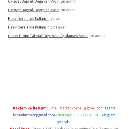
Cinsiyet Bağımlı Değişken Midir
için
admin
Cinsiyet Bağımlı Değişken Midir
için
Arven
Hasır Nerelerde Kullanılır
için
admin
Hasır Nerelerde Kullanılır
için
Hakan
Canını Dişine Takmak Deyiminin Açıklaması Nedir
için
admin
üncel giriş
https://betexpergir.net/
Reklam ve İletişim:
E-mail:
backlinkpaneli@gmail.com
Teams:
forumhizmeti@gmail.com
Whatsapp: 0262 606 0 726
Telegram:
@karabul
Yasal Uyarı:
Sitemiz, 5651 Sayılı Kanun gereğince Bilgi Teknolojileri