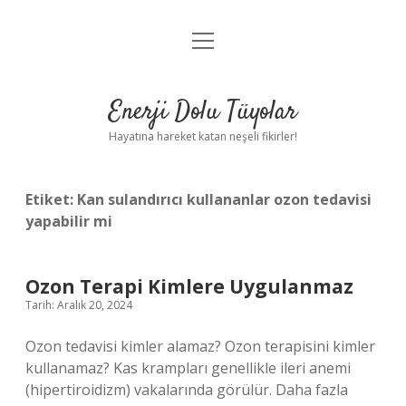
menüyü
Anasayfa
aç
Gizlilik Politikası
Enerji Dolu Tüyolar
Yasal Uyarı
Hayatına hareket katan neşeli fikirler!
Hakkımızda
Etiket:
Kan sulandırıcı kullananlar ozon tedavisi
yapabilir mi
Ozon Terapi Kimlere Uygulanmaz
Tarih: Aralık 20, 2024
Ozon tedavisi kimler alamaz? Ozon terapisini kimler
kullanamaz? Kas krampları genellikle ileri anemi
(hipertiroidizm) vakalarında görülür. Daha fazla