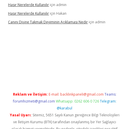
Hasır Nerelerde Kullanılır
için
admin
Hasır Nerelerde Kullanılır
için
Hakan
Canını Dişine Takmak Deyiminin Açıklaması Nedir
için
admin
üncel giriş
https://betexpergir.net/
Reklam ve İletişim:
E-mail:
backlinkpaneli@gmail.com
Teams:
forumhizmeti@gmail.com
Whatsapp: 0262 606 0 726
Telegram:
@karabul
Yasal Uyarı:
Sitemiz, 5651 Sayılı Kanun gereğince Bilgi Teknolojileri
ve İletişim Kurumu (BTK) tarafından onaylanmış bir Yer Sağlayıcı
olarak hizmet vermektedir. Bu nedenle, sitedeki içerikleri proaktif