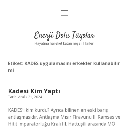
menüyü
Anasayfa
aç
Gizlilik Politikası
Enerji Dolu Tüyolar
Yasal Uyarı
Hayatına hareket katan neşeli fikirler!
Hakkımızda
Etiket:
KADES uygulamasını erkekler kullanabilir
mi
Kadesi Kim Yaptı
Tarih: Aralık 21, 2024
KADES’i kim kurdu? Ayrıca bilinen en eski barış
antlaşmasıdır. Antlaşma Mısır Firavunu II. Ramses ve
Hitit İmparatorluğu Kralı III. Hattuşili arasında MÖ