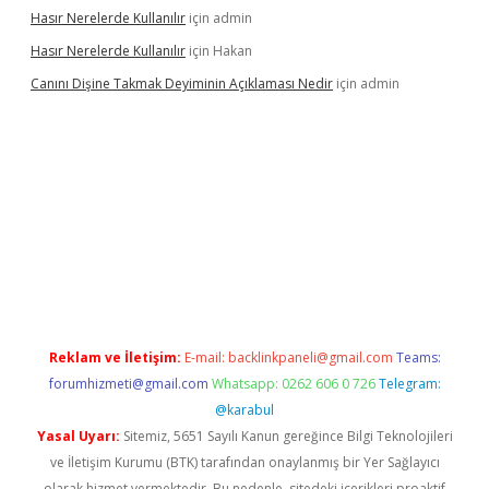
Hasır Nerelerde Kullanılır
için
admin
Hasır Nerelerde Kullanılır
için
Hakan
Canını Dişine Takmak Deyiminin Açıklaması Nedir
için
admin
ncel giriş
https://betexpergir.net/
Reklam ve İletişim:
E-mail:
backlinkpaneli@gmail.com
Teams:
forumhizmeti@gmail.com
Whatsapp: 0262 606 0 726
Telegram:
@karabul
Yasal Uyarı:
Sitemiz, 5651 Sayılı Kanun gereğince Bilgi Teknolojileri
ve İletişim Kurumu (BTK) tarafından onaylanmış bir Yer Sağlayıcı
olarak hizmet vermektedir. Bu nedenle, sitedeki içerikleri proaktif