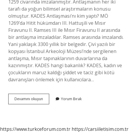
1259 civarında imzalanmıştır. Antlaşmanın her iki
tarafı da yoğun bilimsel araştırmaların konusu
olmuştur. KADES Antlaşması’nı kim yaptı? MÖ
1269’da Hitit hükümdarı III. Hattuşili ve Mısır
Firavunu II. Ramses III ile Mısır Firavunu II arasında
bir antlaşma imzaladılar. Ramses arasında imzalandı.
Yani yaklaşık 3300 yıllık bir belgedir. Çivi yazılı bir
kopyası İstanbul Arkeoloji Müzesi’nde sergilenen
antlaşma, Mısır tapınaklarının duvarlarına da
kazınmıştır. KADES hangi bakanlık? KADES, kadın ve
çocukların maruz kaldığı şiddet ve taciz gibi kötü
davranışları önlemek için kullanıcılara…
Kadesi
Devamını okuyun
Yorum Bırak
Kim
Yaptı
https://www.turkceforum.com.tr
https://carsiiletisim.com.tr