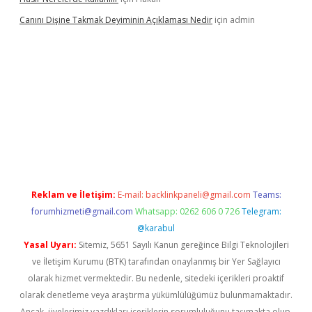
Canını Dişine Takmak Deyiminin Açıklaması Nedir
için
admin
üncel giriş
https://betexpergir.net/
Reklam ve İletişim:
E-mail:
backlinkpaneli@gmail.com
Teams:
forumhizmeti@gmail.com
Whatsapp: 0262 606 0 726
Telegram:
@karabul
Yasal Uyarı:
Sitemiz, 5651 Sayılı Kanun gereğince Bilgi Teknolojileri
ve İletişim Kurumu (BTK) tarafından onaylanmış bir Yer Sağlayıcı
olarak hizmet vermektedir. Bu nedenle, sitedeki içerikleri proaktif
olarak denetleme veya araştırma yükümlülüğümüz bulunmamaktadır.
Ancak, üyelerimiz yazdıkları içeriklerin sorumluluğunu taşımakta olup,