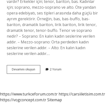
vardır? Erkekler için; tenor, bariton, bas. Kadınlar
için; soprano, mezzo-soprano ve alto. Öte yandan
opera edebiyatı, ses tipleri arasında daha güçlü bir
ayrım gerektirir. Örneğin, bas, bas-buffo, bas-
bariton, dramatik bariton, lirik bariton, lirik tenor,
dramatik tenor, tenor-buffo. Tenor ve soprano
nedir? – Soprano: En kalın kadın seslerine verilen
addır. – Mezzo-soprano: Orta perdeden kadın
seslerine verilen addır. – Alto: En kalın kadın
seslerine verilen addır.…
Kalın
Devamını okuyun
2 Yorum
Erkek
Sesine
Verilen
Isme
Ne
https://www.turkceforum.com.tr
https://carsiiletisim.com.tr
https://vogconcept.com.tr
Sitemap