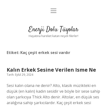
menüyü
Anasayfa
aç
Gizlilik Politikası
Enerji Dolu Tüyolar
Yasal Uyarı
Hayatına hareket katan neşeli fikirler!
Hakkımızda
Etiket:
Kaç çeşit erkek sesi vardır
Kalın Erkek Sesine Verilen Isme Ne
Tarih: Eylül 29, 2024
Sesi kalın olana ne denir? Alto, klasik müzikteki en
düşük (en kalın) kadın sesidir ve böyle bir sese sahip
olan şarkıcıya Thick Alto denir. Altolar, en düşük ses
aralığına sahip şarkıcılardır. Kaç çeşit erkek sesi