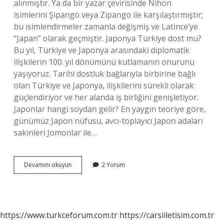
alınmıştır. Ya da bir yazar çevirisinde Nihon
isimlerini Şipango veya Zipango ile karşılaştırmıştır;
bu isimlendirmeler zamanla değişmiş ve Latince’ye
“Japan” olarak geçmiştir. Japonya Türkiye dost mu?
Bu yıl, Türkiye ve Japonya arasındaki diplomatik
ilişkilerin 100. yıl dönümünü kutlamanın onurunu
yaşıyoruz. Tarihi dostluk bağlarıyla birbirine bağlı
olan Türkiye ve Japonya, ilişkilerini sürekli olarak
güçlendiriyor ve her alanda iş birliğini genişletiyor.
Japonlar hangi soydan gelir? En yaygın teoriye göre,
günümüz Japon nüfusu, avcı-toplayıcı Japon adaları
sakinleri Jomonlar ile…
Japonlar
Devamını okuyun
2 Yorum
Japonyaya
Ne
Der
https://www.turkceforum.com.tr
https://carsiiletisim.com.tr