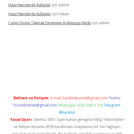
Hasır Nerelerde Kullanılır
için
admin
Hasır Nerelerde Kullanılır
için
Hakan
Canını Dişine Takmak Deyiminin Açıklaması Nedir
için
admin
üncel giriş
https://betexpergir.net/
Reklam ve İletişim:
E-mail:
backlinkpaneli@gmail.com
Teams:
forumhizmeti@gmail.com
Whatsapp: 0262 606 0 726
Telegram:
@karabul
Yasal Uyarı:
Sitemiz, 5651 Sayılı Kanun gereğince Bilgi Teknolojileri
ve İletişim Kurumu (BTK) tarafından onaylanmış bir Yer Sağlayıcı
olarak hizmet vermektedir. Bu nedenle, sitedeki içerikleri proaktif