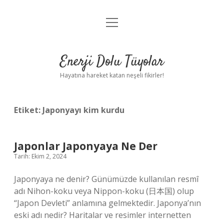
menüyü
Anasayfa
aç
Gizlilik Politikası
Enerji Dolu Tüyolar
Yasal Uyarı
Hayatına hareket katan neşeli fikirler!
Hakkımızda
Etiket:
Japonyayı kim kurdu
Japonlar Japonyaya Ne Der
Tarih: Ekim 2, 2024
Japonyaya ne denir? Günümüzde kullanılan resmî
adı Nihon-koku veya Nippon-koku (日本国) olup
“Japon Devleti” anlamına gelmektedir. Japonya’nın
eski adı nedir? Haritalar ve resimler internetten