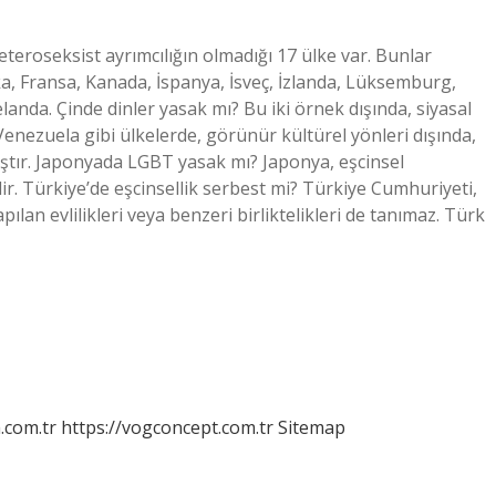
eroseksist ayrımcılığın olmadığı 17 ülke var. Bunlar
rka, Fransa, Kanada, İspanya, İsveç, İzlanda, Lüksemburg,
anda. Çinde dinler yasak mı? Bu iki örnek dışında, siyasal
Venezuela gibi ülkelerde, görünür kültürel yönleri dışında,
ıştır. Japonyada LGBT yasak mı? Japonya, eşcinsel
dir. Türkiye’de eşcinsellik serbest mi? Türkiye Cumhuriyeti,
apılan evlilikleri veya benzeri birliktelikleri de tanımaz. Türk
m.com.tr
https://vogconcept.com.tr
Sitemap