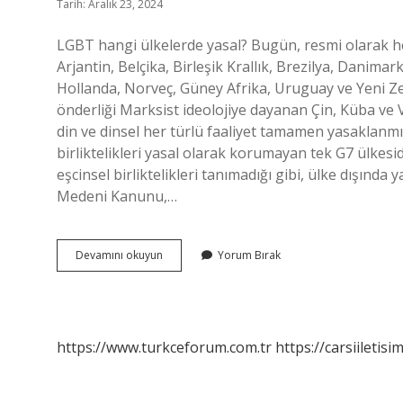
Tarih: Aralık 23, 2024
LGBT hangi ülkelerde yasal? Bugün, resmi olarak het
Arjantin, Belçika, Birleşik Krallık, Brezilya, Danima
Hollanda, Norveç, Güney Afrika, Uruguay ve Yeni Zel
önderliği Marksist ideolojiye dayanan Çin, Küba ve 
din ve dinsel her türlü faaliyet tamamen yasaklanm
birliktelikleri yasal olarak korumayan tek G7 ülkesi
eşcinsel birliktelikleri tanımadığı gibi, ülke dışında y
Medeni Kanunu,…
Çinde
Devamını okuyun
Yorum Bırak
Bl
Yasak
Mı
https://www.turkceforum.com.tr
https://carsiiletisi