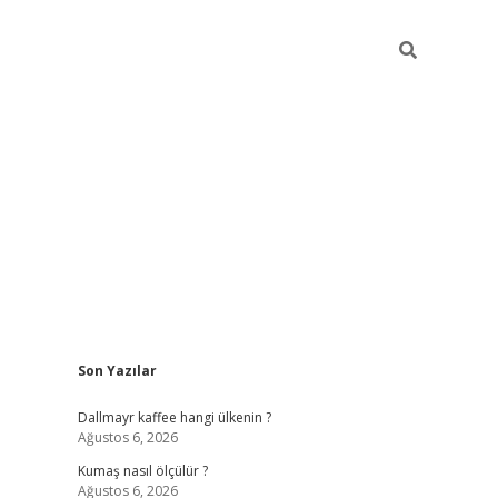
Sidebar
Son Yazılar
ilbet yeni giriş
betexper güncel gi
Dallmayr kaffee hangi ülkenin ?
Ağustos 6, 2026
Kumaş nasıl ölçülür ?
Ağustos 6, 2026