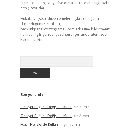
taşımakta olup, siteye üye olarak bu sorumluluğu kabul
etmiş sayılırlar.
Hukuka ve yasal düzenlemelere aykırı olduğunu
düşündüğünüz içerikleri,
backlinkpanelicomtr@gmail.com
adresine bildirmeniz
halinde, ilgili içerikler yasal süre içerisinde sitemizden
kaldırılacaktır.
Arama
Son yorumlar
Cinsiyet Bağımlı Değişken Midir
için
admin
Cinsiyet Bağımlı Değişken Midir
için
Arven
Hasır Nerelerde Kullanılır
için
admin