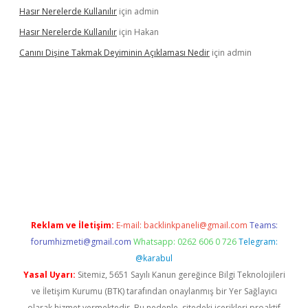
Hasır Nerelerde Kullanılır
için
admin
Hasır Nerelerde Kullanılır
için
Hakan
Canını Dişine Takmak Deyiminin Açıklaması Nedir
için
admin
üncel giriş
https://betexpergir.net/
Reklam ve İletişim:
E-mail:
backlinkpaneli@gmail.com
Teams:
forumhizmeti@gmail.com
Whatsapp: 0262 606 0 726
Telegram:
@karabul
Yasal Uyarı:
Sitemiz, 5651 Sayılı Kanun gereğince Bilgi Teknolojileri
ve İletişim Kurumu (BTK) tarafından onaylanmış bir Yer Sağlayıcı
olarak hizmet vermektedir. Bu nedenle, sitedeki içerikleri proaktif