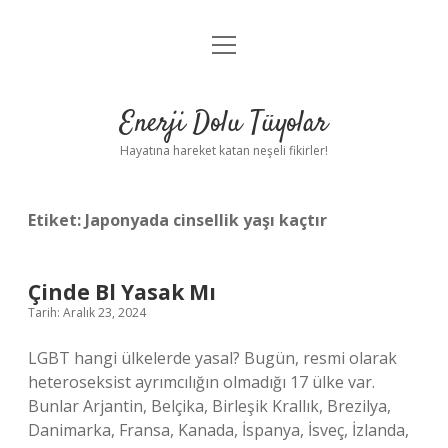
menüyü
Anasayfa
aç
Gizlilik Politikası
Enerji Dolu Tüyolar
Yasal Uyarı
Hayatına hareket katan neşeli fikirler!
Hakkımızda
Etiket:
Japonyada cinsellik yaşı kaçtır
Çinde Bl Yasak Mı
Tarih: Aralık 23, 2024
LGBT hangi ülkelerde yasal? Bugün, resmi olarak
heteroseksist ayrımcılığın olmadığı 17 ülke var.
Bunlar Arjantin, Belçika, Birleşik Krallık, Brezilya,
Danimarka, Fransa, Kanada, İspanya, İsveç, İzlanda,